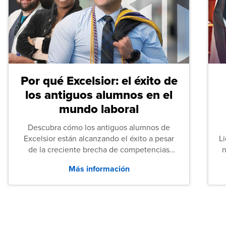
Por qué Excelsior: el éxito de
los antiguos alumnos en el
mundo laboral
Descubra cómo los antiguos alumnos de
Excelsior están alcanzando el éxito a pesar
L
de la creciente brecha de competencias
n
entre los puestos de nivel inicial que señalan
Más información
tanto las empresas como los recién
graduados en todo Estados Unidos.