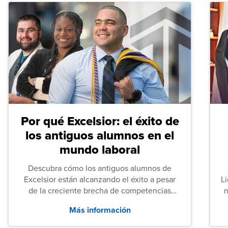
Por qué Excelsior: el éxito de
los antiguos alumnos en el
mundo laboral
Descubra cómo los antiguos alumnos de
Excelsior están alcanzando el éxito a pesar
L
de la creciente brecha de competencias
n
entre los puestos de nivel inicial que señalan
Más información
tanto las empresas como los recién
graduados en todo Estados Unidos.