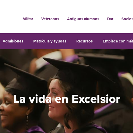
Militar
Veteranos
Antiguos alumnos
Dar
Socio
Admisiones
Matrícula y ayudas
Recursos
Empiece con más
La vida en Excelsior