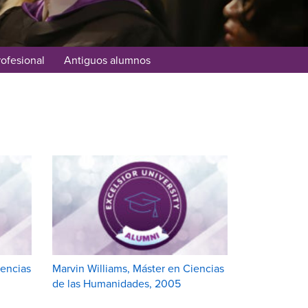
rofesional
Antiguos alumnos
iencias
Marvin Williams, Máster en Ciencias
de las Humanidades, 2005