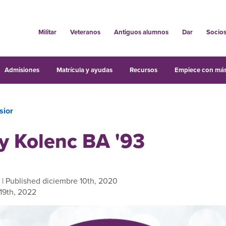
Militar
Veteranos
Antiguos alumnos
Dar
Socio
Admisiones
Matrícula y ayudas
Recursos
Empiece con más
sior
y Kolenc BA '93
| Published diciembre 10th, 2020
19th, 2022