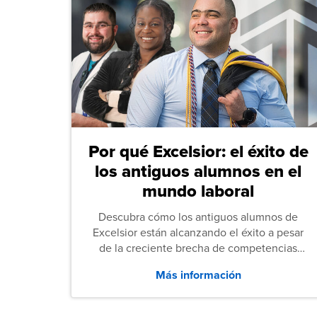
Por qué Excelsior: el éxito de
los antiguos alumnos en el
mundo laboral
Descubra cómo los antiguos alumnos de
Excelsior están alcanzando el éxito a pesar
de la creciente brecha de competencias
entre los puestos de nivel inicial que señalan
Más información
tanto las empresas como los recién
graduados en todo Estados Unidos.