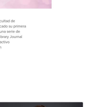
acultad de
icado su primera
una serie de
ibrary Journal
activo
n