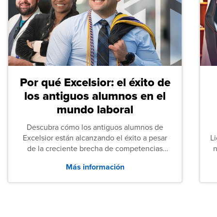
Por qué Excelsior: el éxito de
los antiguos alumnos en el
mundo laboral
Descubra cómo los antiguos alumnos de
Excelsior están alcanzando el éxito a pesar
L
de la creciente brecha de competencias
n
entre los puestos de nivel inicial que señalan
Más información
tanto las empresas como los recién
graduados en todo Estados Unidos.