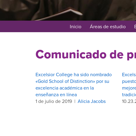
Inicio
Áreas de estudio
Comunicado de p
Excelsior College ha sido nombrado
Excels
«Gold School of Distinction» por su
puesto
excelencia académica en la
mejore
enseñanza en línea
tradic
1 de julio de 2019
|
Alicia Jacobs
10.23.