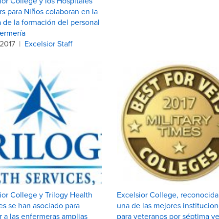
ior College y los Hospitales
rs para Niños colaboran en la
 de la formación del personal
ermería
.2017
|
Excelsior Staff
ior College y Trilogy Health
Excelsior College, reconocid
es se han asociado para
una de las mejores institucio
r a las enfermeras amplias
para veteranos por séptima v