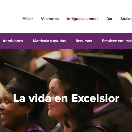
Militar
Veteranos
Antiguos alumnos
Dar
Socio
Admisiones
Matrícula y ayudas
Recursos
Empiece con más
La vida en Excelsior