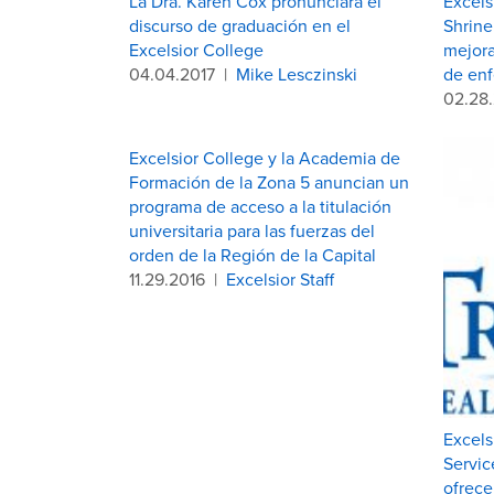
La Dra. Karen Cox pronunciará el
Excels
discurso de graduación en el
Shrine
Excelsior College
mejora
04.04.2017
|
Mike Lesczinski
de enf
02.28
Excelsior College y la Academia de
Formación de la Zona 5 anuncian un
programa de acceso a la titulación
universitaria para las fuerzas del
orden de la Región de la Capital
11.29.2016
|
Excelsior Staff
Excels
Servic
ofrece