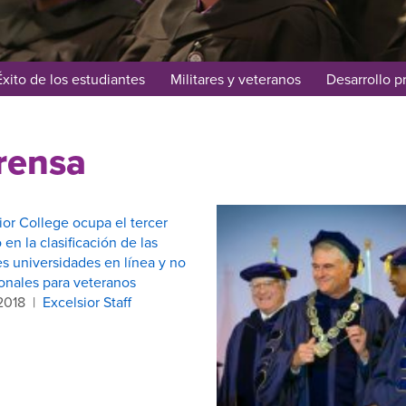
Éxito de los estudiantes
Militares y veteranos
Desarrollo p
rensa
ior College ocupa el tercer
 en la clasificación de las
s universidades en línea y no
ionales para veteranos
2018
|
Excelsior Staff