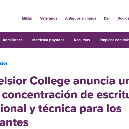
Militar
Veteranos
Antiguos alumnos
Dar
Socio
Admisiones
Matrícula y ayudas
Recursos
Empiece con más
sior
elsior College anuncia u
concentración de escrit
ional y técnica para los
iantes