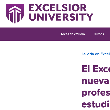
Áreas de estudio
Cursos
La vida en Excel
El Exc
nueva 
profes
estud