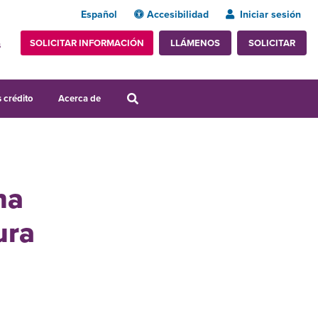
Español
Accesibilidad
Iniciar sesión
SOLICITAR INFORMACIÓN
SOLICITAR
LLÁMENOS
s
 crédito
Acerca de
na
ura