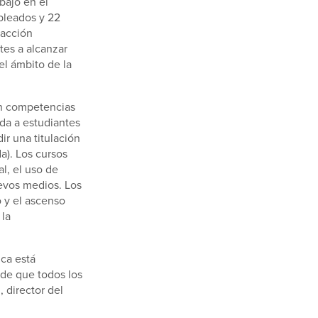
bajo en el
pleados y 22
dacción
tes a alcanzar
el ámbito de la
en competencias
ida a estudiantes
ir una titulación
a). Los cursos
al, el uso de
evos medios. Los
o y el ascenso
 la
ica está
de que todos los
 director del