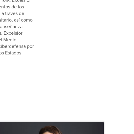
York, Excelsior
entos de los
 a través de
itario, así como
e enseñanza
. Excelsior
el Medio
Ciberdefensa por
os Estados