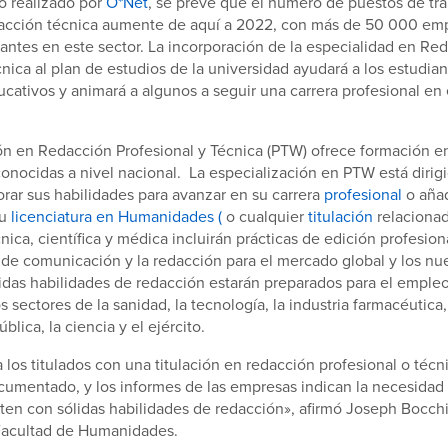
o realizado por
O*Net
, se prevé que el número de puestos de tra
dacción técnica aumente de aquí a 2022, con más de 50 000 em
ntes en este sector. La incorporación de la especialidad en Re
cnica al plan de estudios de la universidad ayudará a los estudian
ucativos y animará a algunos a seguir una carrera profesional en 
ión en Redacción Profesional y Técnica (PTW) ofrece formación 
onocidas a nivel nacional. La especialización en PTW está dirig
ar sus habilidades para avanzar en su carrera
profesional
o añad
su
licenciatura en Humanidades (
o cualquier
titulación
relacionad
ica, científica y médica incluirán prácticas de edición profesion
de comunicación y la redacción para el mercado global y los nu
lidas habilidades de redacción estarán preparados para el emple
s sectores de la sanidad, la tecnología, la industria farmacéutica,
blica, la ciencia y el ejército.
 los titulados con una titulación en redacción profesional o técn
umentado, y los informes de las empresas indican la necesidad 
n con sólidas habilidades de redacción», afirmó Joseph Bocchi,
Facultad de Humanidades.