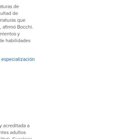
aturas de
cultad de
gnaturas que
, afirmó Bocchi.
imientos y
de habilidades
a especialización
y acreditada a
ntes adultos