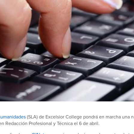
 Humanidades
(SLA) de Excelsior College pondrá en marcha una 
en Redacción Profesional y Técnica el 6 de abril.