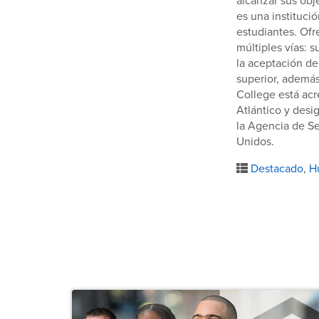
alcanzar sus obj
es una instituci
estudiantes. Ofr
múltiples vías: 
la aceptación de
superior, además
College está acr
Atlántico y des
la Agencia de S
Unidos.
Destacado
,
H