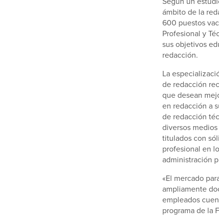
Según un estudi
ámbito de la re
600 puestos vaca
Profesional y Té
sus objetivos ed
redacción.
La especializac
de redacción rec
que desean mejor
en redacción a 
de redacción técn
diversos medios 
titulados con só
profesional en lo
administración pú
«El mercado para
ampliamente doc
empleados cuente
programa de la 