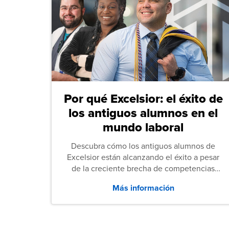
Por qué Excelsior: el éxito de
los antiguos alumnos en el
mundo laboral
Descubra cómo los antiguos alumnos de
Excelsior están alcanzando el éxito a pesar
de la creciente brecha de competencias
entre los puestos de nivel inicial que señalan
Más información
tanto las empresas como los recién
graduados en todo Estados Unidos.