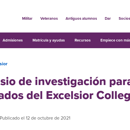
Militar
Veteranos
Antiguos alumnos
Dar
Socio
Admisiones
Matrícula y ayudas
Recursos
Empiece con más
sior
io de investigación par
dos del Excelsior Colle
 Publicado el 12 de octubre de 2021