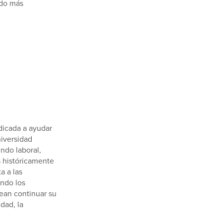
ado más
dicada a ayudar
niversidad
ndo laboral,
 históricamente
a a las
ndo los
ean continuar su
dad, la