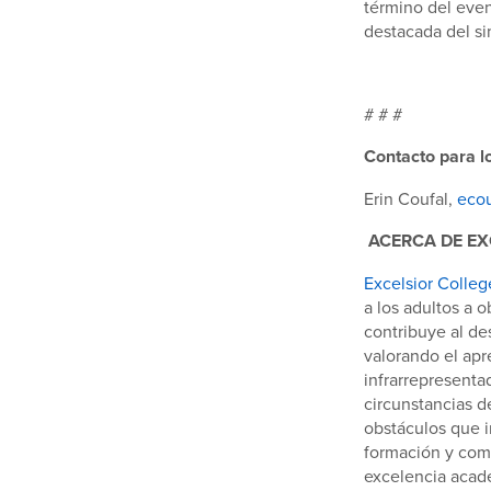
término del eve
destacada del s
# # #
Contacto para l
Erin Coufal,
ecou
ACERCA DE EX
Excelsior Colleg
a los adultos a o
contribuye al de
valorando el ap
infrarrepresenta
circunstancias 
obstáculos que i
formación y compl
excelencia acadé