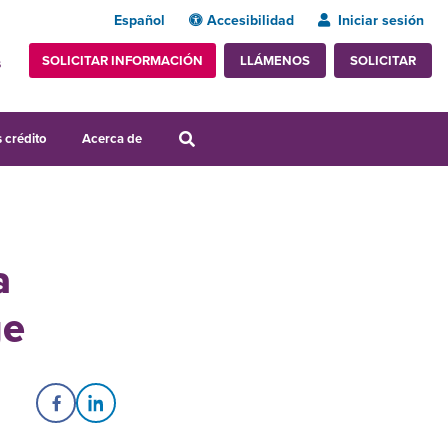
Español
Accesibilidad
Iniciar sesión
SOLICITAR INFORMACIÓN
SOLICITAR
LLÁMENOS
s
 crédito
Acerca de
a
ge
Share on Facebook
Share on LinkedIn