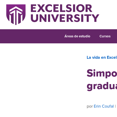
Áreas de estudio
Cursos
La vida en Excel
Simpos
gradua
por
Erin Coufal
|