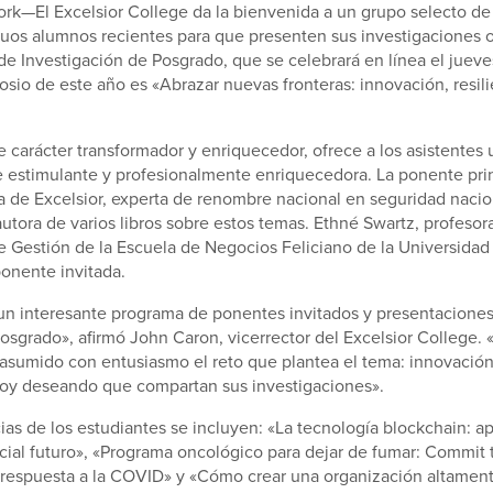
rk—El Excelsior College da la bienvenida a un grupo selecto de
uos alumnos recientes para que presenten sus investigaciones o
e Investigación de Posgrado, que se celebrará en línea el jueve
osio de este año es «Abrazar nuevas fronteras: innovación, resili
e carácter transformador y enriquecedor, ofrece a los asistentes
 estimulante y profesionalmente enriquecedora. La ponente prin
a de Excelsior, experta de renombre nacional en seguridad nacio
utora de varios libros sobre estos temas. Ethné Swartz, profesor
Gestión de la Escuela de Negocios Feliciano de la Universidad 
ponente invitada.
n interesante programa de ponentes invitados y presentaciones
osgrado», afirmó John Caron, vicerrector del Excelsior College. 
asumido con entusiasmo el reto que plantea el tema: innovación,
stoy deseando que compartan sus investigaciones».
ias de los estudiantes se incluyen: «La tecnología blockchain: a
cial futuro», «Programa oncológico para dejar de fumar: Commit t
 respuesta a la COVID» y «Cómo crear una organización altamente