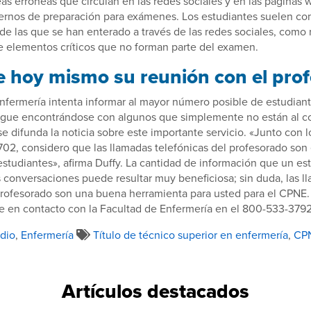
eas erróneas que circulan en las redes sociales y en las páginas
ernos de preparación para exámenes. Los estudiantes suelen co
de las que se han enterado a través de las redes sociales, como 
e elementos críticos que no forman parte del examen.
e hoy mismo su reunión con el pro
nfermería intenta informar al mayor número posible de estudiant
sigue encontrándose con algunos que simplemente no están al co
 difunda la noticia sobre este importante servicio. «Junto con l
02, considero que las llamadas telefónicas del profesorado son
 estudiantes», afirma Duffy. La cantidad de información que un e
 conversaciones puede resultar muy beneficiosa; sin duda, las l
profesorado son una buena herramienta para usted para el CPNE.
e en contacto con la Facultad de Enfermería en el 800-533-3792
dio
,
Enfermería
Título de técnico superior en enfermería
,
CP
Artículos destacados