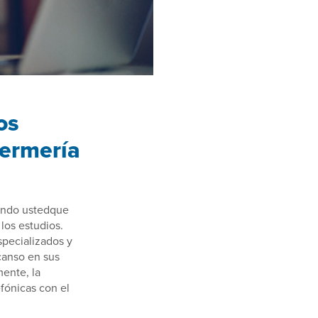
os
fermería
uando ustedque
 los estudios.
specializados y
scanso en sus
mente, la
fónicas con el