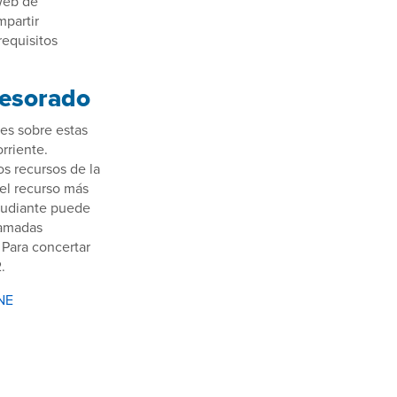
 web de
mpartir
requisitos
fesorado
es sobre estas
rriente.
os recursos de la
 el recurso más
studiante puede
lamadas
 Para concertar
.
NE