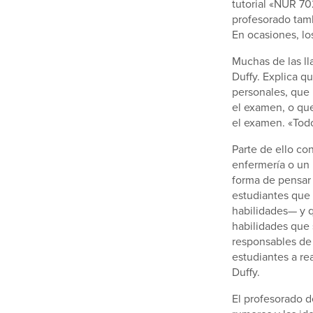
tutorial «NUR 70
profesorado tamb
En ocasiones, l
Muchas de las ll
Duffy. Explica q
personales, que 
el examen, o qu
el examen. «Todo
Parte de ello co
enfermería o un
forma de pensar 
estudiantes que 
habilidades— y 
habilidades que 
responsables de 
estudiantes a rea
Duffy.
El profesorado d