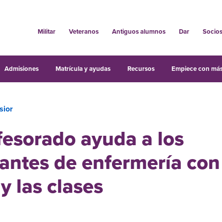
Militar
Veteranos
Antiguos alumnos
Dar
Socio
Admisiones
Matrícula y ayudas
Recursos
Empiece con más
sior
fesorado ayuda a los
antes de enfermería con
 las clases