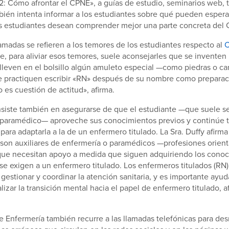
2: Cómo afrontar el CPNE», a guías de estudio, seminarios web, ta
ién intenta informar a los estudiantes sobre qué pueden espera
os estudiantes desean comprender mejor una parte concreta del
amadas se refieren a los temores de los estudiantes respecto al
ue, para aliviar esos temores, suele aconsejarles que se inventen
lleven en el bolsillo algún amuleto especial —como piedras o c
e practiquen escribir «RN» después de su nombre como preparac
 es cuestión de actitud», afirma.
nsiste también en asegurarse de que el estudiante —que suele se
 paramédico— aproveche sus conocimientos previos y continúe 
para adaptarla a la de un enfermero titulado. La Sra. Duffy afirm
son auxiliares de enfermería o paramédicos —profesiones orient
que necesitan apoyo a medida que siguen adquiriendo los conoc
se exigen a un enfermero titulado. Los enfermeros titulados (RN)
gestionar y coordinar la atención sanitaria, y es importante ayuda
lizar la transición mental hacia el papel de enfermero titulado, af
e Enfermería también recurre a las llamadas telefónicas para des