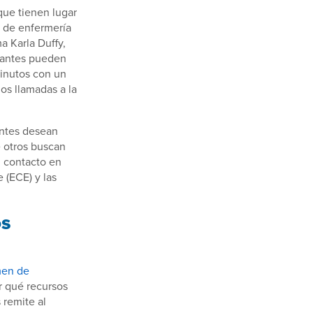
que tienen lugar
o de enfermería
a Karla Duffy,
diantes pueden
minutos con un
os llamadas a la
antes desean
e otros buscan
n contacto en
 (ECE) y las
os
en de
r qué recursos
 remite al