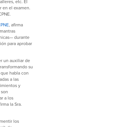
lleres, etc. El
r en el examen.
 CPNE.
CPNE
, afirma
 mantras
anicas— durante
ión para aprobar
r un auxiliar de
transformando su
a que habla con
adas a las
imientos y
 son
r a los
irma la Sra.
mentir los