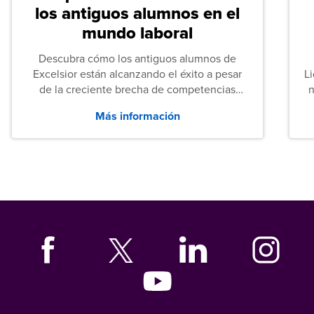
los antiguos alumnos en el
mundo laboral
Descubra cómo los antiguos alumnos de
Excelsior están alcanzando el éxito a pesar
L
de la creciente brecha de competencias
n
entre los puestos de nivel inicial que señalan
Más información
tanto las empresas como los recién
graduados en todo Estados Unidos.