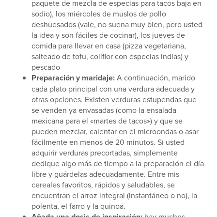
paquete de mezcla de especias para tacos baja en
sodio), los miércoles de muslos de pollo
deshuesados (vale, no suena muy bien, pero usted
la idea y son fáciles de cocinar), los jueves de
comida para llevar en casa (pizza vegetariana,
salteado de tofu, coliflor con especias indias) y
pescado
Preparación y maridaje:
A continuación, marido
cada plato principal con una verdura adecuada y
otras opciones. Existen verduras estupendas que
se venden ya envasadas (como la ensalada
mexicana para el «martes de tacos») y que se
pueden mezclar, calentar en el microondas o asar
fácilmente en menos de 20 minutos. Si usted
adquirir verduras precortadas, simplemente
dedique algo más de tiempo a la preparación el día
libre y guárdelas adecuadamente. Entre mis
cereales favoritos, rápidos y saludables, se
encuentran el arroz integral (instantáneo o no), la
polenta, el farro y la quinoa.
Añada una dosis de inspiración:
hay muchos