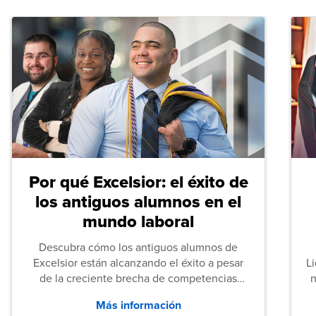
Por qué Excelsior: el éxito de
los antiguos alumnos en el
mundo laboral
Descubra cómo los antiguos alumnos de
Excelsior están alcanzando el éxito a pesar
L
de la creciente brecha de competencias
n
entre los puestos de nivel inicial que señalan
Más información
tanto las empresas como los recién