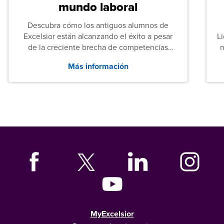
mundo laboral
Descubra cómo los antiguos alumnos de
Excelsior están alcanzando el éxito a pesar
L
de la creciente brecha de competencias
n
entre los puestos de nivel inicial que señalan
Más información
tanto las empresas como los recién
graduados en todo Estados Unidos.
MyExcelsior