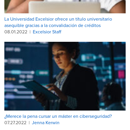
La Universidad Excelsior ofrece un título universitario
asequible gracias a la convalidación de créditos
08.01.2022
|
Excelsior Staff
¿Merece la pena cursar un máster en ciberseguridad?
07.27.2022
|
Jenna Kerwin