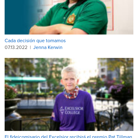
Cada decisión que tomamos
07.13.2022
|
Jenna Kerwin
El fideicomisario del Excelsior recibirá el premio Pat Tillman