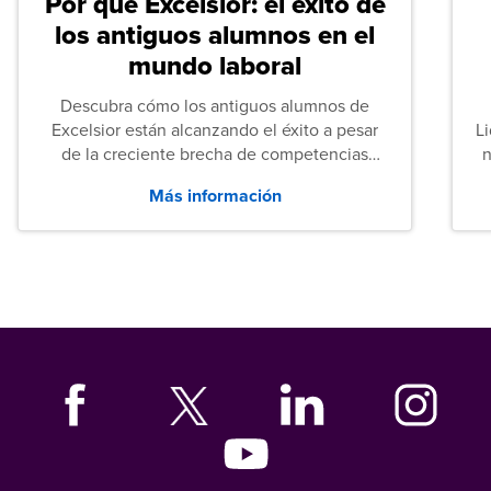
Por qué Excelsior: el éxito de
los antiguos alumnos en el
mundo laboral
Descubra cómo los antiguos alumnos de
Excelsior están alcanzando el éxito a pesar
L
de la creciente brecha de competencias
n
entre los puestos de nivel inicial que señalan
Más información
tanto las empresas como los recién
graduados en todo Estados Unidos.