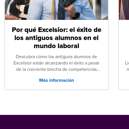
Por qué Excelsior: el éxito de
los antiguos alumnos en el
mundo laboral
Descubra cómo los antiguos alumnos de
Excelsior están alcanzando el éxito a pesar
L
de la creciente brecha de competencias
n
entre los puestos de nivel inicial que señalan
Más información
tanto las empresas como los recién
graduados en todo Estados Unidos.