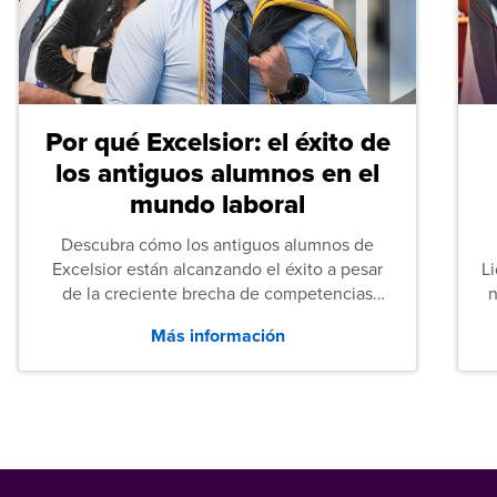
Por qué Excelsior: el éxito de
los antiguos alumnos en el
mundo laboral
Descubra cómo los antiguos alumnos de
Excelsior están alcanzando el éxito a pesar
L
de la creciente brecha de competencias
n
entre los puestos de nivel inicial que señalan
Más información
tanto las empresas como los recién
graduados en todo Estados Unidos.