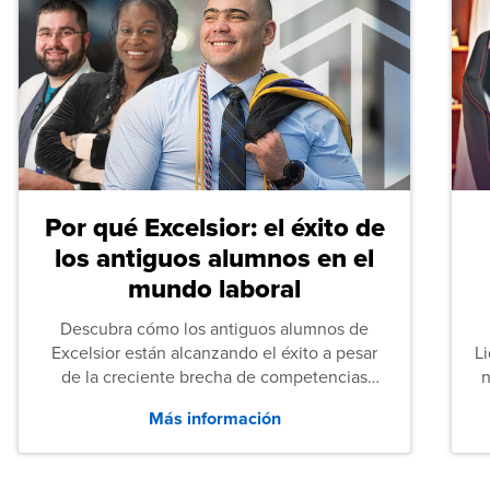
Por qué Excelsior: el éxito de
los antiguos alumnos en el
mundo laboral
Descubra cómo los antiguos alumnos de
Excelsior están alcanzando el éxito a pesar
L
de la creciente brecha de competencias
n
entre los puestos de nivel inicial que señalan
Más información
tanto las empresas como los recién
graduados en todo Estados Unidos.