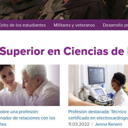
Éxito de los estudiantes
Militares y veteranos
Desarrollo p
Superior en Ciencias de 
obre una profesión:
Profesión destacada: Técnico
nador de relaciones con los
certificado en electrocardiog
tes
11.03.2022
|
Jenna Kerwin