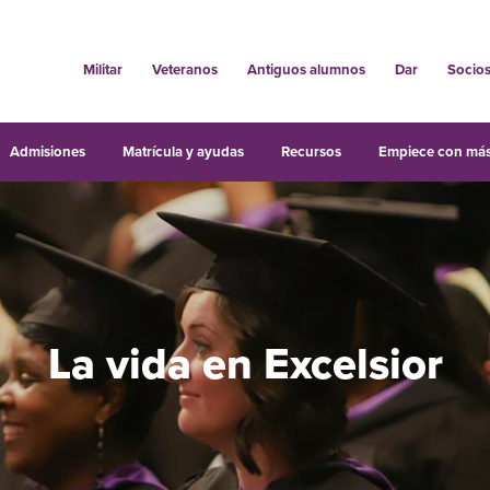
Militar
Veteranos
Antiguos alumnos
Dar
Socio
Admisiones
Matrícula y ayudas
Recursos
Empiece con más
La vida en Excelsior