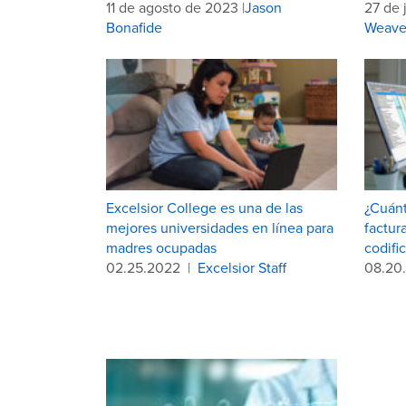
11 de agosto de 2023 |
Jason
27 de 
Bonafide
Weave
Excelsior College es una de las
¿Cuánt
mejores universidades en línea para
factur
madres ocupadas
codifi
02.25.2022
|
Excelsior Staff
08.20