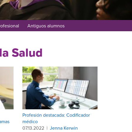
rofesional
Antiguos alumnos
la Salud
Profesión destacada: Codificador
ramas
médico
07.13.2022
|
Jenna Kerwin