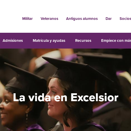
Militar
Veteranos
Antiguos alumnos
Dar
Socio
Admisiones
Matrícula y ayudas
Recursos
Empiece con más
La vida en Excelsior