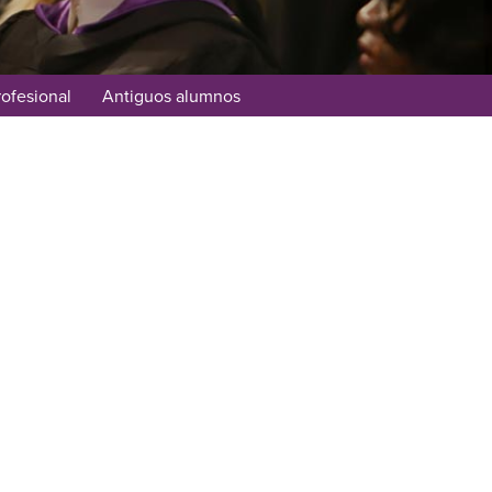
rofesional
Antiguos alumnos