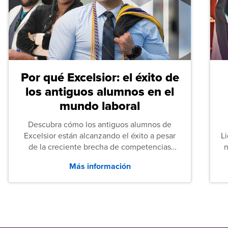
Por qué Excelsior: el éxito de
los antiguos alumnos en el
mundo laboral
Descubra cómo los antiguos alumnos de
Excelsior están alcanzando el éxito a pesar
L
de la creciente brecha de competencias
n
entre los puestos de nivel inicial que señalan
Más información
tanto las empresas como los recién
graduados en todo Estados Unidos.