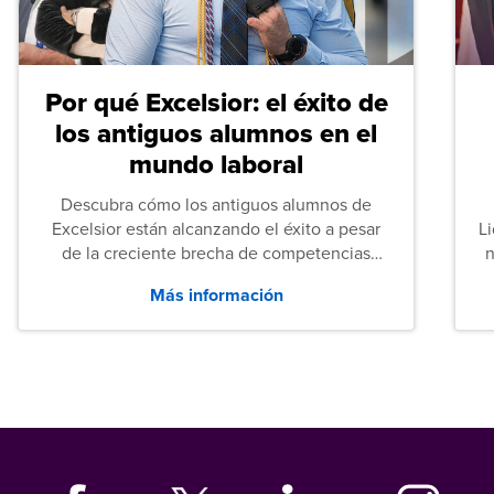
Por qué Excelsior: el éxito de
los antiguos alumnos en el
mundo laboral
Descubra cómo los antiguos alumnos de
Excelsior están alcanzando el éxito a pesar
L
de la creciente brecha de competencias
n
entre los puestos de nivel inicial que señalan
Más información
tanto las empresas como los recién
graduados en todo Estados Unidos.