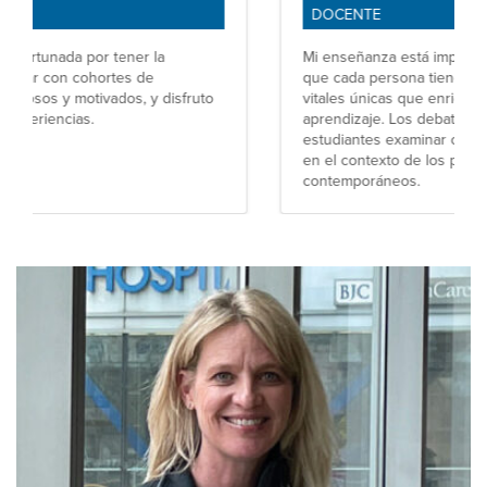
DOCENTE
Mi enseñanza está impulsada por la creencia de
que cada persona tiene sus propias experiencias
vitales únicas que enriquecen el proceso de
aprendizaje. Los debates del curso permiten a los
estudiantes examinar críticamente sus creencias
en el contexto de los problemas de salud pública
contemporáneos.