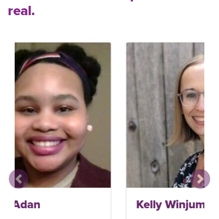
real.
Anterior
Sigui
Kelly Winjum McShane