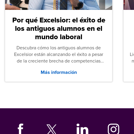
Por qué Excelsior: el éxito de
los antiguos alumnos en el
mundo laboral
Descubra cómo los antiguos alumnos de
Excelsior están alcanzando el éxito a pesar
L
de la creciente brecha de competencias
n
entre los puestos de nivel inicial que señalan
Más información
tanto las empresas como los recién
graduados en todo Estados Unidos.