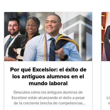
Por qué Excelsior: el éxito de
los antiguos alumnos en el
mundo laboral
Descubra cómo los antiguos alumnos de
Excelsior están alcanzando el éxito a pesar
L
de la creciente brecha de competencias
n
entre los puestos de nivel inicial que señalan