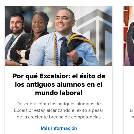
Por qué Excelsior: el éxito de
los antiguos alumnos en el
mundo laboral
Descubra cómo los antiguos alumnos de
Excelsior están alcanzando el éxito a pesar
L
de la creciente brecha de competencias
n
entre los puestos de nivel inicial que señalan
Más información
tanto las empresas como los recién