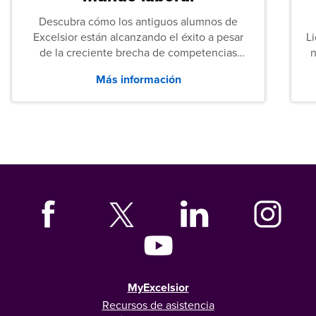
Descubra cómo los antiguos alumnos de
Excelsior están alcanzando el éxito a pesar
L
de la creciente brecha de competencias
n
entre los puestos de nivel inicial que señalan
Más información
tanto las empresas como los recién
graduados en todo Estados Unidos.
MyExcelsior
Recursos de asistencia