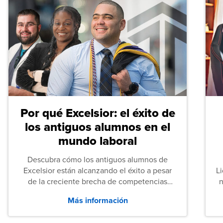
Por qué Excelsior: el éxito de
los antiguos alumnos en el
mundo laboral
Descubra cómo los antiguos alumnos de
Excelsior están alcanzando el éxito a pesar
L
de la creciente brecha de competencias
n
entre los puestos de nivel inicial que señalan
Más información
tanto las empresas como los recién
graduados en todo Estados Unidos.