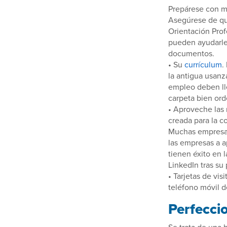
Prepárese con ma
Asegúrese de qu
Orientación Prof
pueden ayudarles
documentos.
• Su
currículum
.
la antigua usanz
empleo deben ll
carpeta bien or
• Aproveche las 
creada para la c
Muchas empresas 
las empresas a 
tienen éxito en 
LinkedIn tras su
• Tarjetas de vi
teléfono móvil de
Perfecci
Se trata de una