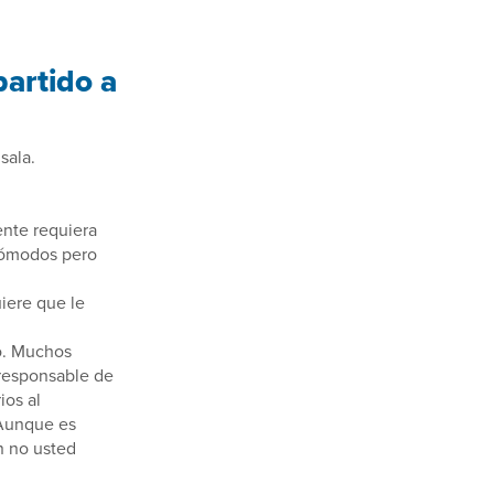
partido a
sala.
ente requiera
 cómodos pero
iere que le
do. Muchos
 responsable de
ios al
 Aunque es
n no usted