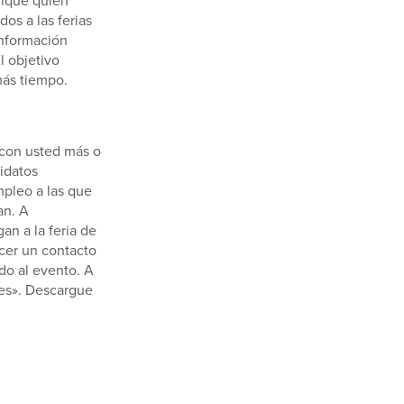
os a las ferias
información
l objetivo
más tiempo.
 con usted más o
idatos
mpleo a las que
an. A
an a la feria de
cer un contacto
ido al evento. A
les». Descargue