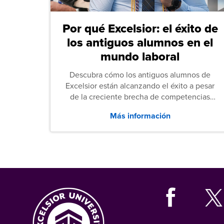
Por qué Excelsior: el éxito de
los antiguos alumnos en el
mundo laboral
Descubra cómo los antiguos alumnos de
Excelsior están alcanzando el éxito a pesar
de la creciente brecha de competencias
entre los puestos de nivel inicial que señalan
Más información
tanto las empresas como los recién
graduados en todo Estados Unidos.