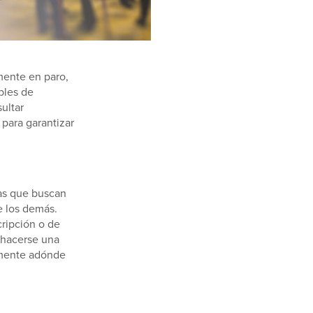
mente en paro,
bles de
ultar
para garantizar
nas que buscan
e los demás.
cripción o de
d hacerse una
amente adónde