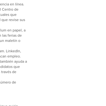
encia en línea.
l Centro de
tuales que
 que revise sus
ulum en papel, a
 las ferias de
un maletín o
am. LinkedIn,
uscan empleo.
 también ayuda a
ndidatos que
 través de
 número de
lique quién