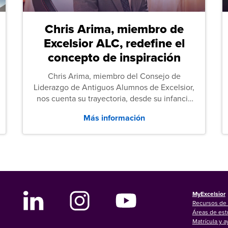
Chris Arima, miembro de
Excelsior ALC, redefine el
concepto de inspiración
Chris Arima, miembro del Consejo de
Liderazgo de Antiguos Alumnos de Excelsior,
nos cuenta su trayectoria, desde su infancia
sin hogar hasta el servicio militar y,
Más información
posteriormente, sus estudios de Derecho.
MyExcelsior
Recursos de 
Áreas de est
Matrícula y 