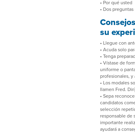
• Por qué usted
• Dos preguntas 
Consejos
su exper
• Llegue con ant
• Acuda solo pa
• Tenga preparad
• Vístase de for
uniforme o panta
profesionales, y
• Los modales so
llamen Fred. Dir
• Sepa reconocer
candidatos comet
selección repeti
responsable de s
importante reali
ayudará a conseg