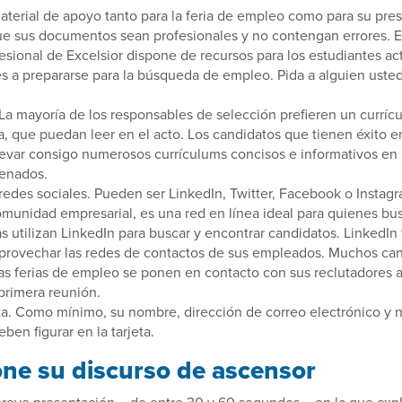
terial de apoyo tanto para la feria de empleo como para su pres
e sus documentos sean profesionales y no contengan errores. E
esional de Excelsior dispone de recursos para los estudiantes ac
 a prepararse para la búsqueda de empleo. Pida a alguien usted
 La mayoría de los responsables de selección prefieren un curríc
a, que puedan leer en el acto. Los candidatos que tienen éxito en
evar consigo numerosos currículums concisos e informativos en 
denados.
redes sociales. Pueden ser LinkedIn, Twitter, Facebook o Instagr
omunidad empresarial, es una red en línea ideal para quienes b
utilizan LinkedIn para buscar y encontrar candidatos. LinkedIn
aprovechar las redes de contactos de sus empleados. Muchos ca
las ferias de empleo se ponen en contacto con sus reclutadores a
 primera reunión.
sita. Como mínimo, su nombre, dirección de correo electrónico y
ben figurar en la tarjeta.
one su discurso de ascensor
 breve presentación —de entre 30 y 60 segundos— en la que exp