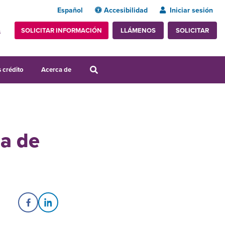
Español
Accesibilidad
Iniciar sesión
SOLICITAR INFORMACIÓN
SOLICITAR
LLÁMENOS
s
 crédito
Acerca de
ia de
Share on Facebook
Share on LinkedIn