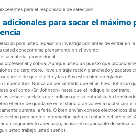
excelentes para el responsable de selección.
 adicionales para sacar el máximo 
iencia
elación para usted repasar su investigación antes de entrar en la 
ra usted concentrarse plenamente en el evento.
o su material promocional.
ma profesional y sobria. Aunque usted un puesto que probablem
lones de carpintero, lleve un traje recién planchado y zapatos
 asegúrese de que el pelo y las uñas estén bien arreglados.
n importantes. Nunca dé por sentado que el Sr. Fred Johnson qu
íjase a él como «Sr. Johnson» hasta que él indique lo contrario.
 las señales sociales que indican que su entrevista ha termina
en el error de quedarse en el stand o de volver a hablar con el
damente durante la feria. O bien envían correos electrónicos diar
elección para pedirle información sobre el estado del proceso.
zar un seguimiento adecuado, acosar al responsable de selecció
uir usted trabajo usted sueños.