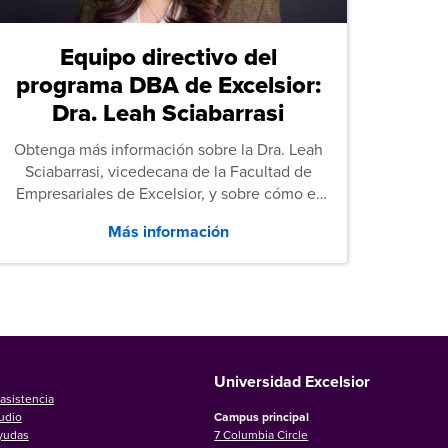
Equipo directivo del
programa DBA de Excelsior:
Dra. Leah Sciabarrasi
Obtenga más información sobre la Dra. Leah
Sciabarrasi, vicedecana de la Facultad de
Empresariales de Excelsior, y sobre cómo el
programa de Doctorado en Administración de
Más información
Empresas (DBA) de la universidad apoya a los
estudiantes.
Universidad Excelsior
asistencia
udio
Campus principal
ayudas
7 Columbia Circle