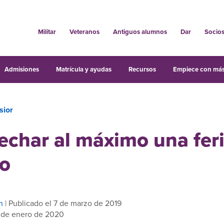
Militar
Veteranos
Antiguos alumnos
Dar
Socio
Admisiones
Matrícula y ayudas
Recursos
Empiece con más
sior
echar al máximo una fer
o
n
| Publicado el 7 de marzo de 2019
6 de enero de 2020