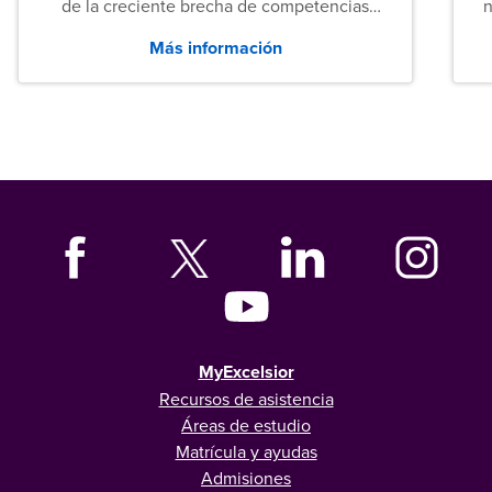
de la creciente brecha de competencias
n
entre los puestos de nivel inicial que señalan
Más información
tanto las empresas como los recién
graduados en todo Estados Unidos.
MyExcelsior
Recursos de asistencia
Áreas de estudio
Matrícula y ayudas
Admisiones