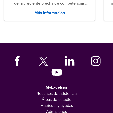
de la creciente brecha de competencias
n
entre los puestos de nivel inicial que señalan
Más información
tanto las empresas como los recién
graduados en todo Estados Unidos.
MyExcelsior
Recursos de asistencia
Áreas de estudio
Matrícula y ayudas
Admisiones