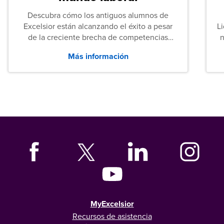
Descubra cómo los antiguos alumnos de
Excelsior están alcanzando el éxito a pesar
L
de la creciente brecha de competencias
n
entre los puestos de nivel inicial que señalan
Más información
tanto las empresas como los recién
graduados en todo Estados Unidos.
MyExcelsior
Recursos de asistencia