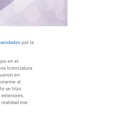
manidades
por la
mpo en el
na licenciatura
 fueron en
porarme al
ño se hizo
exteriores.
 realidad ese