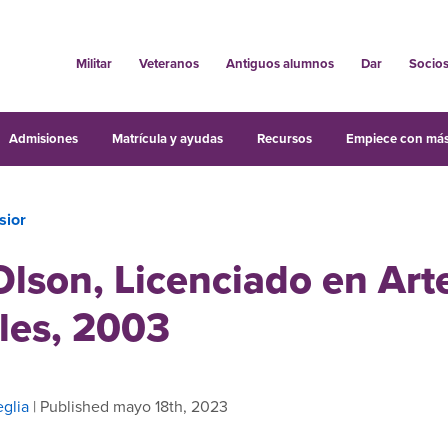
Militar
Veteranos
Antiguos alumnos
Dar
Socio
Admisiones
Matrícula y ayudas
Recursos
Empiece con más
sior
lson, Licenciado en Art
les, 2003
glia
| Published mayo 18th, 2023