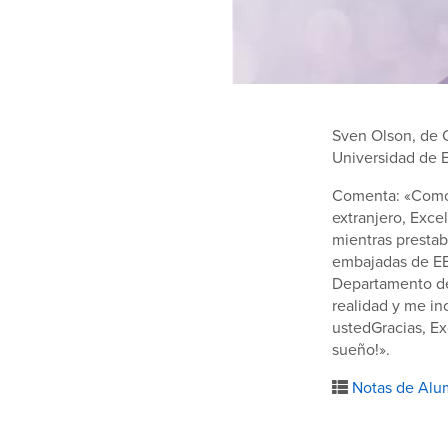
Sven Olson, de C
Universidad de E
Comenta: «Como s
extranjero, Exce
mientras prestaba
embajadas de EE.
Departamento de 
realidad y me in
ustedGracias, Ex
sueño!».
Notas de Alu