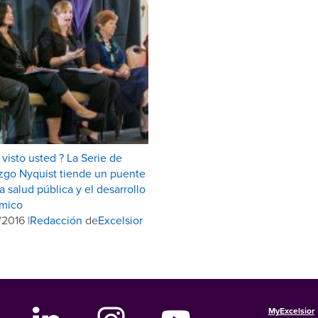
 visto usted ? La Serie de
zgo Nyquist tiende un puente
la salud pública y el desarrollo
mico
2016 |
Redacción
de
Excelsior
MyExcelsior