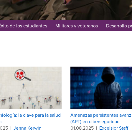
Éxito de los estudiantes
Militares y veteranos
Desarrollo p
iología: la clave para la salud
Amenazas persistentes avanz
a
(APT) en ciberseguridad
2025
|
Jenna Kerwin
01.08.2025
|
Excelsior Staff