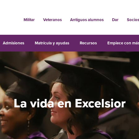
Militar
Veteranos
Antiguos alumnos
Dar
Socio
Admisiones
Matrícula y ayudas
Recursos
Empiece con más
La vida en Excelsior