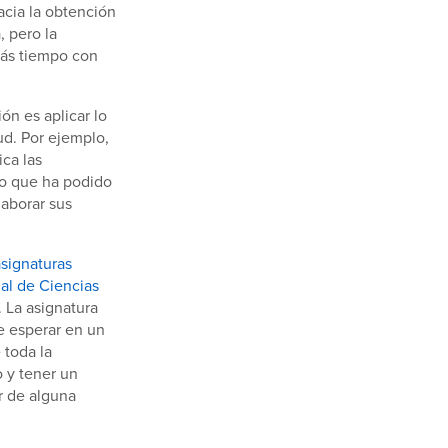
acia la obtención
, pero la
más tiempo con
ón es aplicar lo
ud. Por ejemplo,
ica las
po que ha podido
laborar sus
signaturas
al de Ciencias
 La asignatura
de esperar en un
 toda la
 y tener un
r de alguna