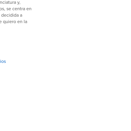
ciatura y,
os, se centra en
á decidida a
e quiero en la
ios