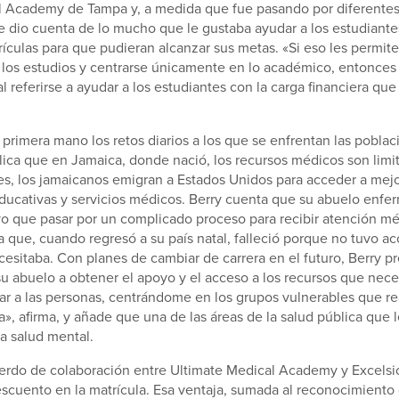
l Academy de Tampa y, a medida que fue pasando por diferentes
 dio cuenta de lo mucho que le gustaba ayudar a los estudiantes
ículas para que pudieran alcanzar sus metas. «Si eso les permite
 los estudios y centrarse únicamente en lo académico, entonces
al referirse a ayudar a los estudiantes con la carga financiera qu
primera mano los retos diarios a los que se enfrentan las poblac
lica que en Jamaica, donde nació, los recursos médicos son limi
s, los jamaicanos emigran a Estados Unidos para acceder a mej
ducativas y servicios médicos. Berry cuenta que su abuelo enf
o que pasar por un complicado proceso para recibir atención m
que, cuando regresó a su país natal, falleció porque no tuvo ac
esitaba. Con planes de cambiar de carrera en el futuro, Berry p
 abuelo a obtener el apoyo y el acceso a los recursos que nece
ar a las personas, centrándome en los grupos vulnerables que r
a», afirma, y añade que una de las áreas de la salud pública que l
la salud mental.
erdo de colaboración entre Ultimate Medical Academy y Excelsio
escuento en la matrícula. Esa ventaja, sumada al reconocimiento 