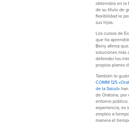
obtenidos en la 
de su título de 
flexibilidad le 
sus hijas.
Los cursos de Ex
que ha aprendido
Berry afirma que,
soluciones más a
defender los int
propios planes d
También le gusta
COMM 125 «Orat
de la Salud»
han 
de Oratoria, por
entorno público. 
experiencia, es 
empleo a tiempo
manera el tiempo