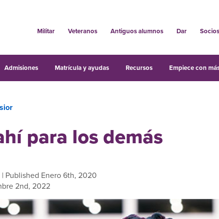
Militar
Veteranos
Antiguos alumnos
Dar
Socio
Admisiones
Matrícula y ayudas
Recursos
Empiece con más
sior
ahí para los demás
| Published Enero 6th, 2020
mbre 2nd, 2022