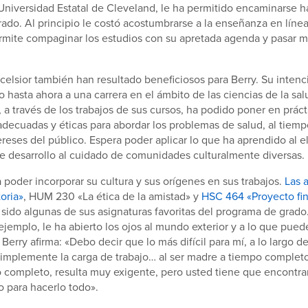
Universidad Estatal de Cleveland, le ha permitido encaminarse h
grado. Al principio le costó acostumbrarse a la enseñanza en línea
permite compaginar los estudios con su apretada agenda y pasar 
celsior también han resultado beneficiosos para Berry. Su intenci
 hasta ahora a una carrera en el ámbito de las ciencias de la sal
 a través de los trabajos de sus cursos, ha podido poner en práct
decuadas y éticas para abordar los problemas de salud, al tiem
ereses del público. Espera poder aplicar lo que ha aprendido al e
e desarrollo al cuidado de comunidades culturalmente diversas.
 poder incorporar su cultura y sus orígenes en sus trabajos.
Las a
oria»
, HUM 230 «La ética de la amistad» y
HSC 464 «Proyecto fin
sido algunas de sus asignaturas favoritas del programa de grado.
 ejemplo, le ha abierto los ojos al mundo exterior y a lo que pue
Berry afirma: «Debo decir que lo más difícil para mí, a lo largo de
simplemente la carga de trabajo… al ser madre a tiempo completo
 completo, resulta muy exigente, pero usted tiene que encontra
 para hacerlo todo».