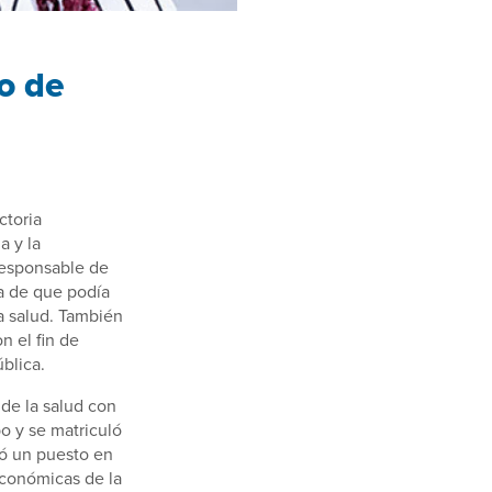
lo de
ctoria
a y la
responsable de
a de que podía
la salud. También
n el fin de
blica.
 de la salud con
bo y se matriculó
ió un puesto en
económicas de la