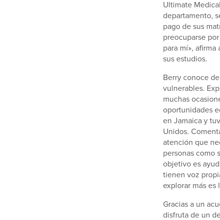
Ultimate Medica
departamento, se
pago de sus matr
preocuparse por
para mí», afirma 
sus estudios.
Berry conoce de 
vulnerables. Exp
muchas ocasione
oportunidades e
en Jamaica y tuv
Unidos. Comenta 
atención que nec
personas como su
objetivo es ayud
tienen voz propi
explorar más es 
Gracias a un acu
disfruta de un d