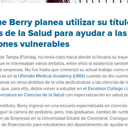
 Berry planea utilizar su títu
s de la Salud para ayudar a las
ones vulnerables
e Tampa (Florida), no tenía claro hacia dónde la llevaría su traye
ue le interesaban varios ámbitos, entre ellos la asistencia sanitari
de empresas. No fue hasta que comenzó su actual trabajo como 
cas en
la Ultimate Medical Academy (UMA)
cuando se dio cuent
sonas en otros ámbitos de la vida dedicándose a las ciencias de 
 que, para ello, debía volver a estudiar en
el Excelsior College
co
enciatura en Ciencias de la Salud
con especialización en salud pú
 instituto, Berry ingresó en una escuela especializada en ciencias
guir la carrera de pediatría, pero, tras graduarse, cambió de rum
n de Empresas en la Universidad Estatal de Cleveland. Consigu
n de financiación para estudiantes del departamento de ayudas 