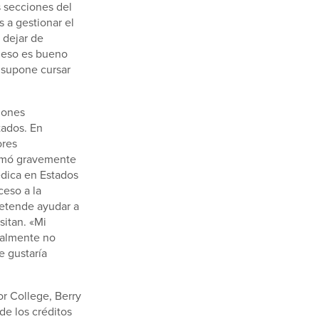
 secciones del
 a gestionar el
 dejar de
 eso es bueno
e supone cursar
iones
tados. En
ores
ermó gravemente
édica en Estados
ceso a la
retende ayudar a
sitan. «Mi
ealmente no
e gustaría
r College, Berry
de los créditos