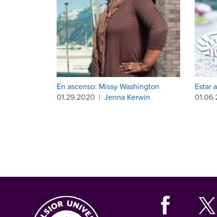
En ascenso: Missy Washington
Estar 
01.29.2020
|
Jenna Kerwin
01.06