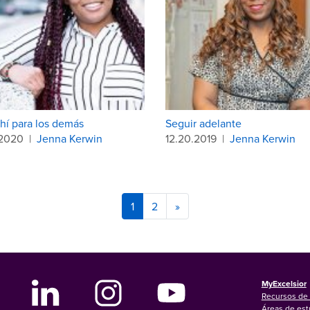
ahí para los demás
Seguir adelante
.2020
|
Jenna Kerwin
12.20.2019
|
Jenna Kerwin
1
2
»
MyExcelsior
Recursos de 
Áreas de est