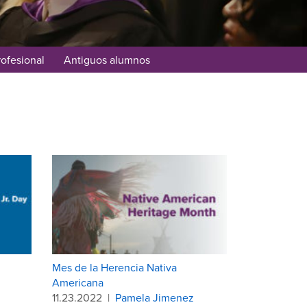
rofesional
Antiguos alumnos
Mes de la Herencia Nativa
Americana
11.23.2022
|
Pamela Jimenez