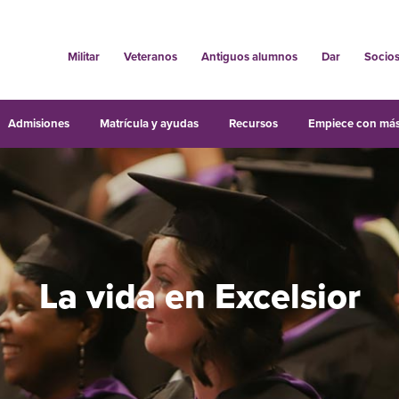
Militar
Veteranos
Antiguos alumnos
Dar
Socio
Admisiones
Matrícula y ayudas
Recursos
Empiece con más
La vida en Excelsior