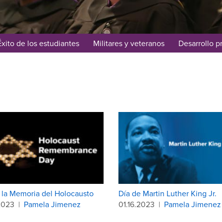
Éxito de los estudiantes
Militares y veteranos
Desarrollo p
 la Memoria del Holocausto
Día de Martin Luther King Jr.
2023
|
Pamela Jimenez
01.16.2023
|
Pamela Jimenez