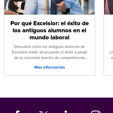
Por qué Excelsior: el éxito de
los antiguos alumnos en el
mundo laboral
Descubra cómo los antiguos alumnos de
Excelsior están alcanzando el éxito a pesar
L
de la creciente brecha de competencias
n
entre los puestos de nivel inicial que señalan
Más información
tanto las empresas como los recién
graduados en todo Estados Unidos.