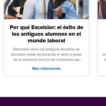
Por qué Excelsior: el éxito de
los antiguos alumnos en el
mundo laboral
Descubra cómo los antiguos alumnos de
Excelsior están alcanzando el éxito a pesar
L
de la creciente brecha de competencias
n
entre los puestos de nivel inicial que señalan
Más información
tanto las empresas como los recién
graduados en todo Estados Unidos.