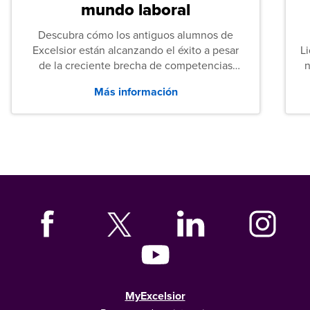
mundo laboral
Descubra cómo los antiguos alumnos de
Excelsior están alcanzando el éxito a pesar
L
de la creciente brecha de competencias
n
entre los puestos de nivel inicial que señalan
Más información
tanto las empresas como los recién
graduados en todo Estados Unidos.
MyExcelsior