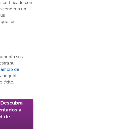
n certificado con
Ascender a un
sus
 que los
 aumenta sus
estra su
cambio de
 adquirir
e éxito.
? Descubra
ientados a
ad de