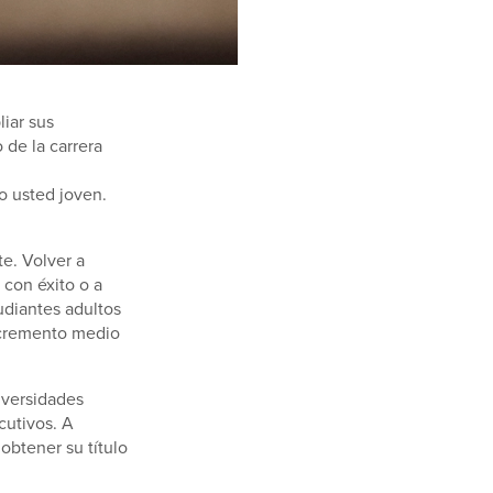
iar sus
 de la carrera
o usted joven.
te. Volver a
 con éxito o a
udiantes adultos
ncremento medio
iversidades
cutivos. A
obtener su título