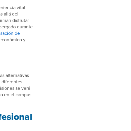
iencia vital
s allá del
irman disfrutar
lbergado durante
nsación de
o económico y
as alternativas
 diferentes
isiones se verá
to en el campus
fesional