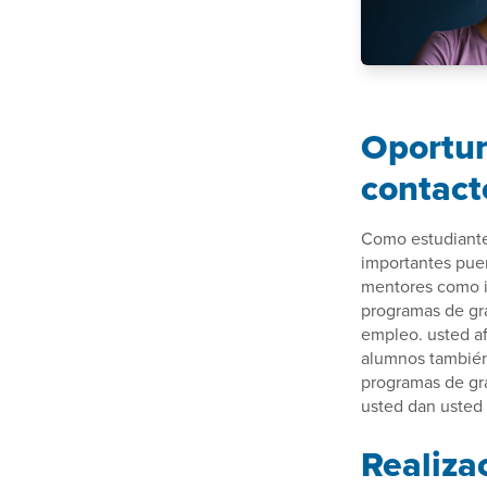
Oportun
contact
Como estudiante 
importantes puer
mentores como i
programas de gr
empleo. usted af
alumnos también
programas de gra
usted dan usted
Realiza