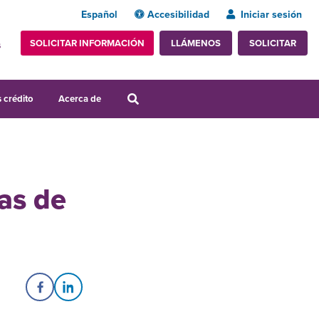
Español
Accesibilidad
Iniciar sesión
SOLICITAR INFORMACIÓN
SOLICITAR
LLÁMENOS
s
 crédito
Acerca de
jas de
Share on Facebook
Share on LinkedIn