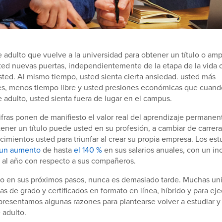
adulto que vuelve a la universidad para obtener un título o ampl
ted nuevas puertas, independientemente de la etapa de la vida o
sted. Al mismo tiempo, usted sienta cierta ansiedad. usted más
es, menos tiempo libre y usted presiones económicas que cuand
adulto, usted sienta fuera de lugar en el campus.
cifras ponen de manifiesto el valor real del aprendizaje permanen
tener un título puede usted en su profesión, a cambiar de carrera
ocimientos usted para triunfar al crear su propia empresa. Los est
un aumento
de hasta
el 140 %
en sus salarios anuales, con un i
 al año con respecto a sus compañeros.
o en sus próximos pasos, nunca es demasiado tarde. Muchas un
s de grado y certificados en formato en línea, híbrido y para eje
presentamos algunas razones para plantearse volver a estudiar y 
 adulto.