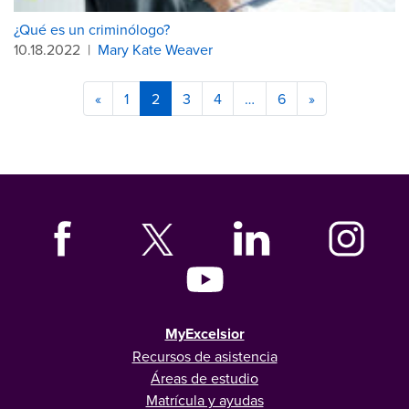
¿Qué es un criminólogo?
10.18.2022
|
Mary Kate Weaver
«
1
2
3
4
…
6
»
MyExcelsior
Recursos de asistencia
Áreas de estudio
Matrícula y ayudas