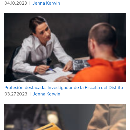
04.10.2023
|
Jenna Kerwin
Profesión destacada: Investigador de la Fiscalía del Distrito
03.27.2023
|
Jenna Kerwin