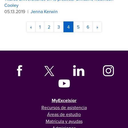
Cooley
05.13.2019
|
Jenna Kerwin
«
1
2
3
4
5
6
»
MyExcelsior
Recursos de asistencia
Áreas de estudio
Matrícula y ayudas