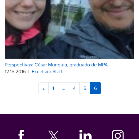
Perspectivas: César Munguía, graduado de MPA
12.15.2016
|
Excelsior Staff
«
1
…
4
5
6