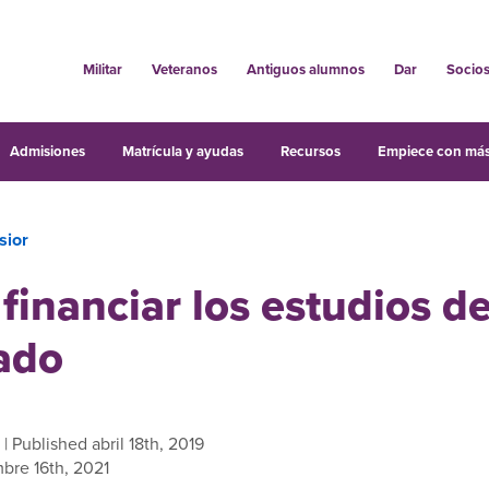
Militar
Veteranos
Antiguos alumnos
Dar
Socio
Admisiones
Matrícula y ayudas
Recursos
Empiece con más
sior
inanciar los estudios d
ado
| Published abril 18th, 2019
bre 16th, 2021