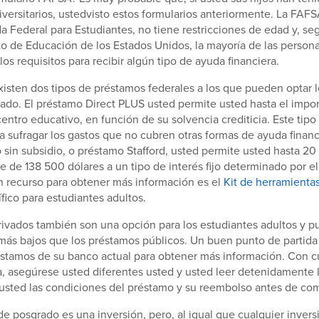
iversitarios, ustedvisto estos formularios anteriormente. La FAFS
a Federal para Estudiantes, no tiene restricciones de edad y, seg
 de Educación de los Estados Unidos, la mayoría de las persona
los requisitos para recibir algún tipo de ayuda financiera.
existen dos tipos de préstamos federales a los que pueden optar 
ado. El préstamo Direct PLUS usted permite usted hasta el import
centro educativo, en función de su solvencia crediticia. Este tip
ra sufragar los gastos que no cubren otras formas de ayuda financ
 sin subsidio, o préstamo Stafford, usted permite usted hasta 20
te de 138 500 dólares a un tipo de interés fijo determinado por e
n recurso para obtener más información es el
Kit de herramienta
fico para estudiantes adultos.
ivados también son una opción para los estudiantes adultos y p
 más bajos que los préstamos públicos. Un buen punto de partida 
éstamos de su banco actual para obtener más información. Con c
da, asegúrese usted diferentes usted y usted leer detenidamente 
 usted las condiciones del préstamo y su reembolso antes de c
de posgrado es una inversión, pero, al igual que cualquier inversi