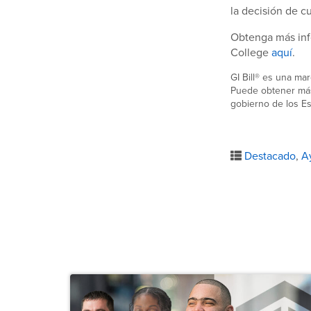
la decisión de c
Obtenga más info
College
aquí
.
GI Bill® es una ma
Puede obtener más 
gobierno de los E
Destacado
,
A