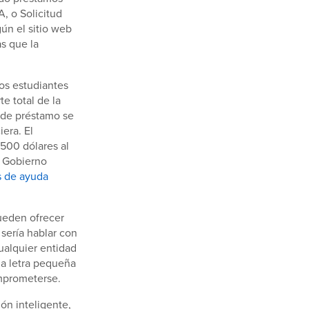
A, o Solicitud
ún el sitio web
s que la
los estudiantes
e total de la
o de préstamo se
iera. El
 500 dólares al
l Gobierno
s de ayuda
ueden ofrecer
sería hablar con
ualquier entidad
la letra pequeña
omprometerse.
ón inteligente,