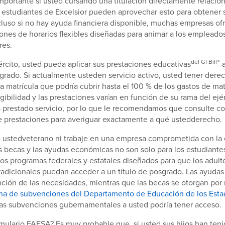
portante si usted cursando una titulación directamente relacio
estudiantes de Excelsior pueden aprovechar esto para obtener s
ncluso si no hay ayuda financiera disponible, muchas empresas o
iones de horarios flexibles diseñadas para animar a los empleados
res.
del GI Bill®
jército, usted pueda aplicar sus prestaciones educativas
a
grado. Si actualmente usteden servicio activo, usted tener dere
la matrícula que podría cubrir hasta el 100 % de los gastos de mat
gibilidad y las prestaciones varían en función de su rama del ejér
 prestado servicio, por lo que le recomendamos que consulte co
e prestaciones para averiguar exactamente a qué ustedderecho.
ustedveterano ni trabaje en una empresa comprometida con la 
s becas y las ayudas económicas no son solo para los estudiantes
s programas federales y estatales diseñados para que los adulto
radicionales puedan acceder a un título de posgrado. Las ayuda
ión de las necesidades, mientras que las becas se otorgan por 
na de subvenciones del Departamento de Educación de los Esta
 las subvenciones gubernamentales a usted podría tener acceso.
mulario FAFSA? Es muy probable que, si usted sus hijos han ten