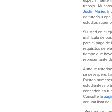
especialmente im
trabajo. Muchos 
Justin Marier
. I
de tutoría u opc
estudios superio
Si usted en el e
matrícula de pos
para el pago de 
requisitos de ele
tiempo que haya
representante d
Aunque ustedno 
se desespere: la
Existen numeroso
estudiantes no t
conceden en func
Consulte la
pági
ver una lista de
¿Recuerda el for