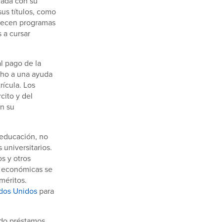
nada con su
us títulos, como
frecen programas
 a cursar
l pago de la
cho a una ayuda
rícula. Los
cito y del
n su
educación, no
 universitarios.
s y otros
s económicas se
méritos.
dos Unidos
para
ido préstamos