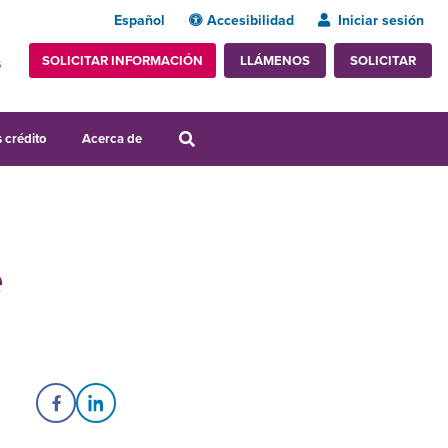
Español
Accesibilidad
Iniciar sesión
SOLICITAR INFORMACIÓN
SOLICITAR
LLÁMENOS
s
 crédito
Acerca de
e
Share on Facebook
Share on LinkedIn