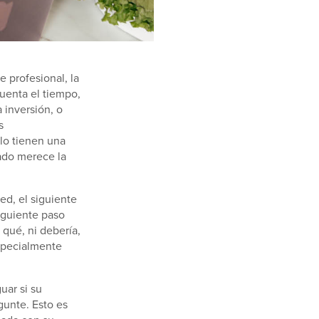
 profesional, la
uenta el tiempo,
 inversión, o
s
lo tienen una
rado merece la
d, el siguiente
iguiente paso
 qué, ni debería,
specialmente
uar si su
gunte. Esto es