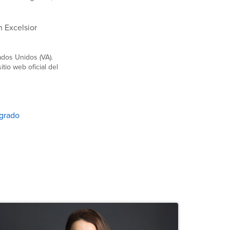
n Excelsior
ados Unidos (VA).
tio web oficial del
sgrado