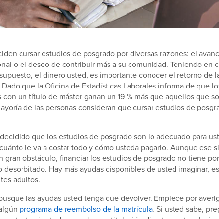
iden cursar estudios de posgrado por diversas razones: el avance
onal o el deseo de contribuir más a su comunidad. Teniendo en c
 supuesto, el dinero usted, es importante conocer el retorno de la
o. Dado que la Oficina de Estadísticas Laborales informa de que lo
 con un título de máster ganan un 19 % más que aquellos que so
 mayoría de las personas consideran que cursar estudios de posg
ecidido que los estudios de posgrado son lo adecuado para uste
 cuánto le va a costar todo y cómo usteda pagarlo. Aunque ese s
 gran obstáculo, financiar los estudios de posgrado no tiene por
o desorbitado. Hay más ayudas disponibles de usted imaginar, e
ntes adultos.
 busque las ayudas usted tenga que devolver. Empiece por averig
 algún
programa de reembolso de la matrícula
. Si usted sabe, pre