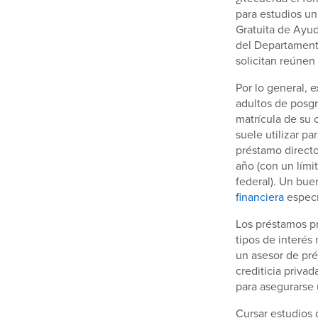
para estudios un
Gratuita de Ayud
del Departamento
solicitan reúnen 
Por lo general, 
adultos de posgr
matrícula de su 
suele utilizar pa
préstamo directo
año (con un lími
federal). Un bue
financiera
especí
Los préstamos pr
tipos de interés
un asesor de pr
crediticia priva
para asegurarse
Cursar estudios 