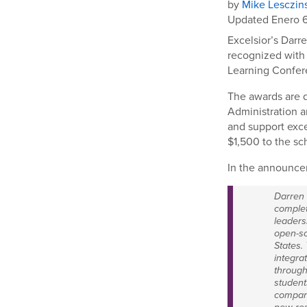
by
Mike Lesczin
Updated Enero 
Excelsior’s Darr
recognized with
Learning Confere
The awards are d
Administration a
and support exce
$1,500 to the sc
In the announce
Darren 
complet
leadersh
open-so
States.
integra
through
student
compare