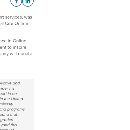
Share on Facebook
Share on LinkedIn
rt services, was
al Cite Online
nce in Online
nt to inspire
pany will donate
ovative and
Under his
port in an
in the United
mlessly
, and programs
found that
l grades
eyond this