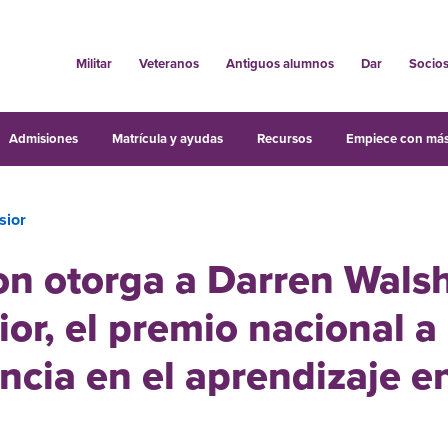
Militar
Veteranos
Antiguos alumnos
Dar
Socio
Admisiones
Matrícula y ayudas
Recursos
Empiece con más
sior
n otorga a Darren Walsh
ior, el premio nacional a 
ncia en el aprendizaje en