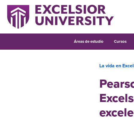
Áreas de estudio
Cursos
La vida en Excel
Pearso
Excels
excele