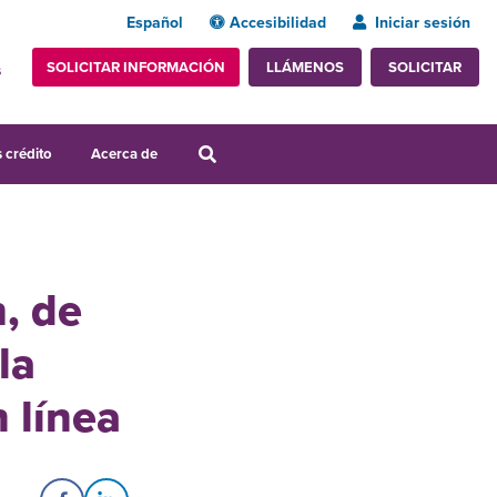
Español
Accesibilidad
Iniciar sesión
SOLICITAR INFORMACIÓN
SOLICITAR
LLÁMENOS
s
 crédito
Acerca de
, de
la
 línea