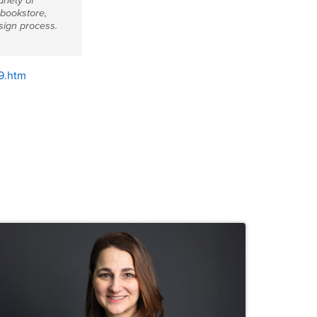
riety of
 bookstore,
sign process.
9.htm