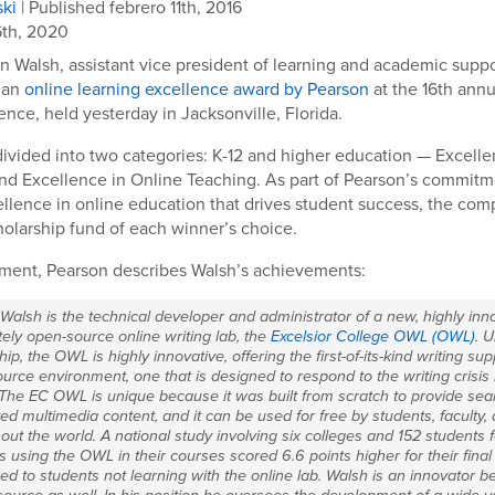
ski
| Published febrero 11th, 2016
6th, 2020
en Walsh, assistant vice president of learning and academic suppo
 an
online learning excellence award by Pearson
at the 16th annu
nce, held yesterday in Jacksonville, Florida.
ivided into two categories: K-12 and higher education — Excelle
nd Excellence in Online Teaching. As part of Pearson’s commitme
llence in online education that drives student success, the com
holarship fund of each winner’s choice.
ment, Pearson describes Walsh’s achievements:
Walsh is the technical developer and administrator of a new, highly inn
ely open-source online writing lab, the
Excelsior College OWL (OWL)
. 
ip, the OWL is highly innovative, offering the first-of-its-kind writing sup
urce environment, one that is designed to respond to the writing crisis 
 The EC OWL is unique because it was built from scratch to provide sea
ted multimedia content, and it can be used for free by students, faculty
out the world. A national study involving six colleges and 152 students 
s using the OWL in their courses scored 6.6 points higher for their fina
d to students not learning with the online lab. Walsh is an innovator b