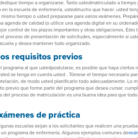
dedique tiempo a organizarse. Tanto ustedmatriculado a tiempo 
 en la escuela de enfermería, ustedmucho que hacer. usted ten
al mismo tiempo o usted prepararse para varios exámenes. Prepár
na agenda de calidad (o utilice una agenda digital en su ordena
ejor control de los plazos importantes y otras obligaciones. Esto 
el proceso de presentación de solicitudes, especialmente si uste
scuela y desea mantener todo organizado.
os requisitos previos
programa al que ustedpostularse, es posible que haya ciertos r
sted se tenga en cuenta usted . Tómese el tiempo necesario par
ntelación, de modo usted planificarlo todo adecuadamente. Lo m
ito previo que forme parte del programa que desea cursar; cumpli
es del proceso de matriculación es una buena idea para que todo
exámenes de práctica
lgunas escuelas exijan a los solicitantes que realicen una prueb
n un programa de enfermería. Algunos ejemplos comunes de
exá