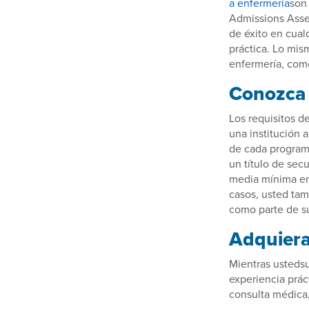
a enfermería
son 
Admissions Asses
de éxito en cual
práctica. Lo mis
enfermería, com
Conozca 
Los requisitos 
una institución 
de cada program
un título de sec
media mínima en
casos, usted tam
como parte de su
Adquiera 
Mientras usteds
experiencia prác
consulta médica,