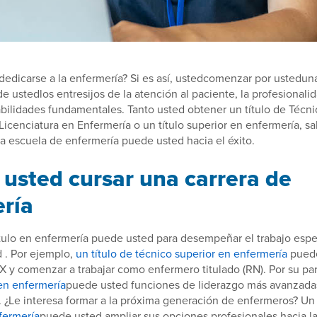
dedicarse a la enfermería? Si es así, ustedcomenzar por ustedun
e ustedlos entresijos de la atención al paciente, la profesionali
habilidades fundamentales. Tanto usted obtener un título de Técn
Licenciatura en Enfermería o un título superior en enfermería, 
la escuela de enfermería puede usted hacia el éxito.
 usted cursar una carrera de
ría
tulo en enfermería puede usted para desempeñar el trabajo espe
 . Por ejemplo,
un título de técnico superior en enfermería
puede
y comenzar a trabajar como enfermero titulado (RN). Por su par
 en enfermería
puede usted funciones de liderazgo más avanzada
. ¿Le interesa formar a la próxima generación de enfermeros? U
fermería
puede usted ampliar sus opciones profesionales hacia la