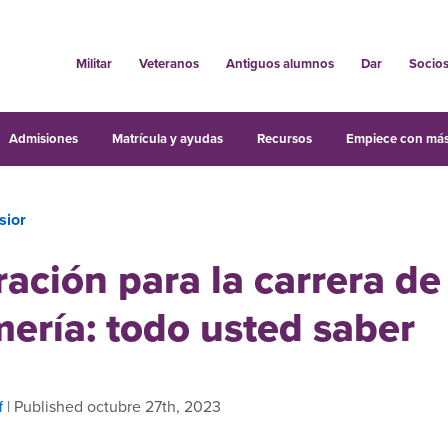
Militar
Veteranos
Antiguos alumnos
Dar
Socio
Admisiones
Matrícula y ayudas
Recursos
Empiece con más
sior
ación para la carrera de
ería: todo usted saber
f
| Published octubre 27th, 2023