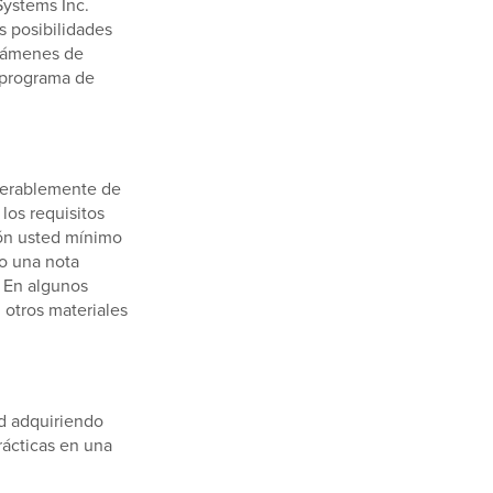
Systems Inc.
s posibilidades
exámenes de
u programa de
iderablemente de
los requisitos
ión usted mínimo
mo una nota
 En algunos
 otros materiales
d adquiriendo
rácticas en una