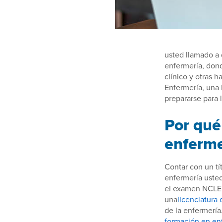
usted llamado a 
enfermería, dond
clínico y otras 
Enfermería, una 
prepararse para 
Por qué
enferme
Contar con un tí
enfermería usted
el examen NCLEX 
una
licenciatura
de la enfermería
formación en en