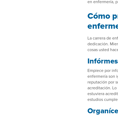
en enfermería, p
Cómo pr
enferme
La carrera de en
dedicación. Mien
cosas usted hace
Infórmes
Empiece por info
enfermería son i
reputación por s
acreditación. Lo
estuviera acredi
estudios cumple
Organíc