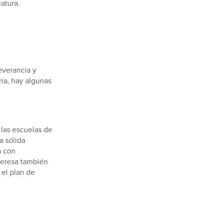
atura.
everancia y
ría, hay algunas
 las escuelas de
a sólida
a con
teresa también
 el plan de