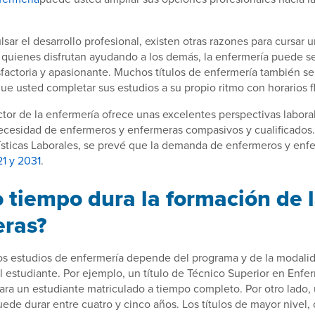
ar el desarrollo profesional, existen otras razones para cursar u
 quienes disfrutan ayudando a los demás, la enfermería puede s
tisfactoria y apasionante. Muchos títulos de enfermería también s
que usted completar sus estudios a su propio ritmo con horarios fl
ector de la enfermería ofrece unas excelentes perspectivas labora
ecesidad de enfermeros y enfermeras compasivos y cualificados.
ísticas Laborales, se prevé que la demanda de enfermeros y enf
1 y 2031
.
 tiempo dura la formación de 
eras?
los estudios de enfermería depende del programa y de la modali
l estudiante. Por ejemplo, un título de Técnico Superior en Enfe
ara un estudiante matriculado a tiempo completo. Por otro lado, 
ede durar entre cuatro y cinco años. Los títulos de mayor nivel