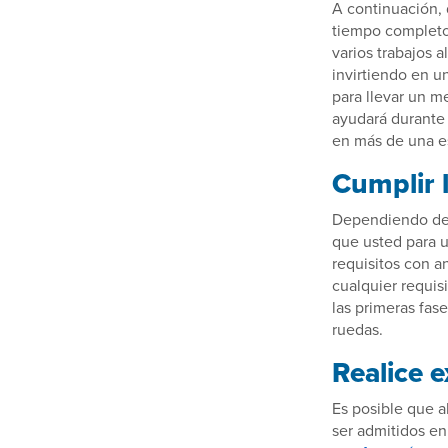
A continuación, 
tiempo completo
varios trabajos 
invirtiendo en u
para llevar un m
ayudará durante 
en más de una e
Cumplir l
Dependiendo del 
que usted para u
requisitos con a
cualquier requis
las primeras fas
ruedas.
Realice 
Es posible que a
ser admitidos e