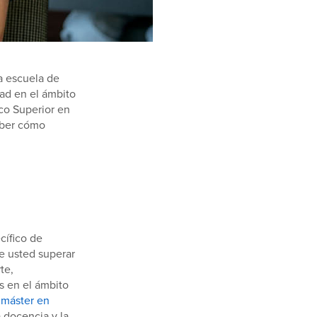
a escuela de
dad en el ámbito
ico Superior en
saber cómo
cífico de
 usted superar
te,
s en el ámbito
n
máster en
 docencia y la