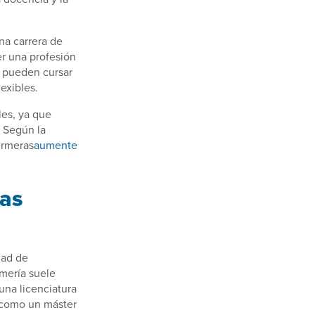
na carrera de
er una profesión
e pueden cursar
exibles.
les, ya que
 Según la
ermeras
aumente
las
dad de
rmería suele
una licenciatura
, como un máster