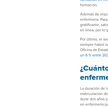
formación.
Además de impuls
enfermería. Para
gratificante, sa
en línea, por lo 
Por último, el s
siempre habrá n
Oficina de Estad
un 6 % entre 202
¿Cuánto
enferm
La duración de 
matriculación de
durar dos años p
en enfermería pu