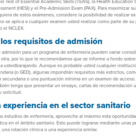
el Test of Essential Academic Skills (TEAS), la Health Education 
sment (HESI) y el Pre-Admission Exam (PAX). Para maximizar su
quiera de estos exámenes, considere la posibilidad de realizar 
mo se aplica a cualquier examen usted realizar como parte de s
o el NCLEX.
los requisitos de admisión
de admisión para un programa de enfermería pueden variar cons
a otra, por lo que le recomendamos que se informe a fondo sobre 
a ustedbarajando. Aunque es probable usted cualquier instituc
undaria (o GED), algunas impondrán requisitos más estrictos, co
 secundaria o una puntuación mínima en un examen de acceso.
bién tenga que presentar un ensayo, cartas de recomendación u
 solicitud.
experiencia en el sector sanitario
us estudios de enfermería, aproveche al máximo esta oportunida
tica en el ámbito sanitario. Esto puede lograrse mediante unas p
 una rotación clínica o una experiencia similar.