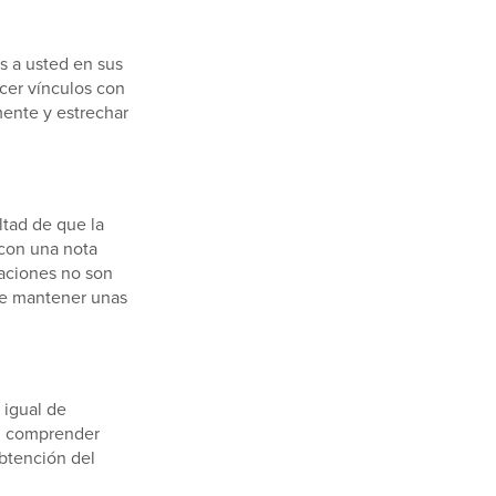
 a usted en sus
cer vínculos con
mente y estrechar
ltad de que la
 con una nota
caciones no son
nte mantener unas
 igual de
en comprender
obtención del