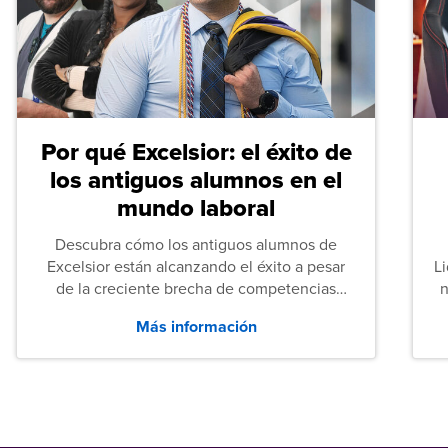
Por qué Excelsior: el éxito de
los antiguos alumnos en el
mundo laboral
Descubra cómo los antiguos alumnos de
Excelsior están alcanzando el éxito a pesar
L
de la creciente brecha de competencias
n
entre los puestos de nivel inicial que señalan
Más información
tanto las empresas como los recién
graduados en todo Estados Unidos.