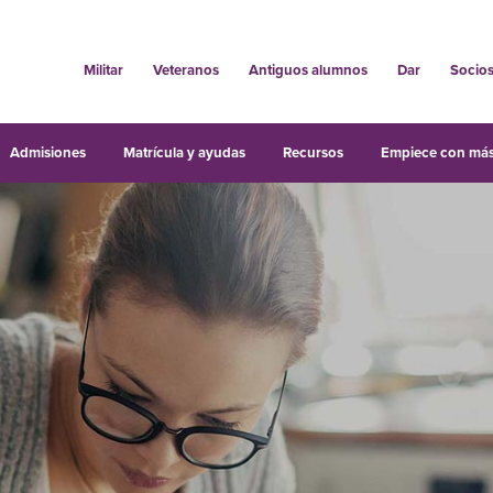
Militar
Veteranos
Antiguos alumnos
Dar
Socio
Admisiones
Matrícula y ayudas
Recursos
Empiece con más