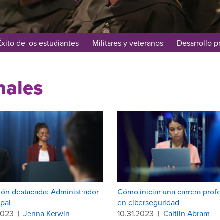
Éxito de los estudiantes
Militares y veteranos
Desarrollo p
nales
ión destacada: Administrador
Cómo iniciar una carrera prof
pal
en ciberseguridad
2023
|
Jenna Kerwin
10.31.2023
|
Caitlin Abram