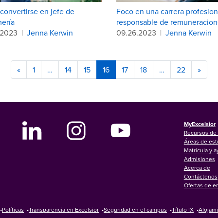
onvertirse en jefe de
Foco en una carrera profesion
ería
responsable de remuneracion
.2023
|
Jenna Kerwin
09.26.2023
|
Jenna Kerwin
«
1
…
14
15
16
17
18
…
22
»
MyExcelsior
Recursos de 
Áreas de est
Matrícula y 
Admisiones
Acerca de
Contáctenos
Ofertas de e
•
Políticas
•
Transparencia en Excelsior
•
Seguridad en el campus
•
Título IX
•
Alojam