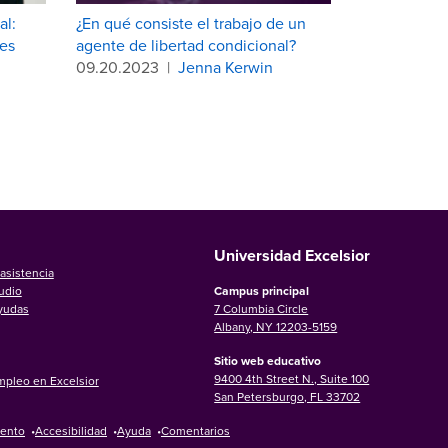
al:
¿En qué consiste el trabajo de un
es
agente de libertad condicional?
09.20.2023
|
Jenna Kerwin
Universidad Excelsior
asistencia
udio
Campus principal
ayudas
7 Columbia Circle
Albany, NY 12203-5159
Sitio web educativo
9400 4th Street N., Suite 100
mpleo en Excelsior
San Petersburgo, FL 33702
iento
•
Accesibilidad
•
Ayuda
•
Comentarios