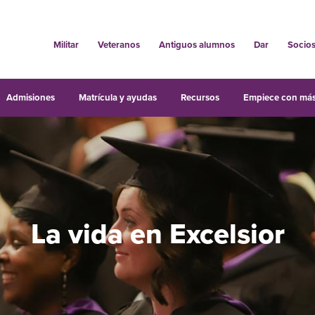
Militar
Veteranos
Antiguos alumnos
Dar
Socio
Admisiones
Matrícula y ayudas
Recursos
Empiece con más
La vida en Excelsior