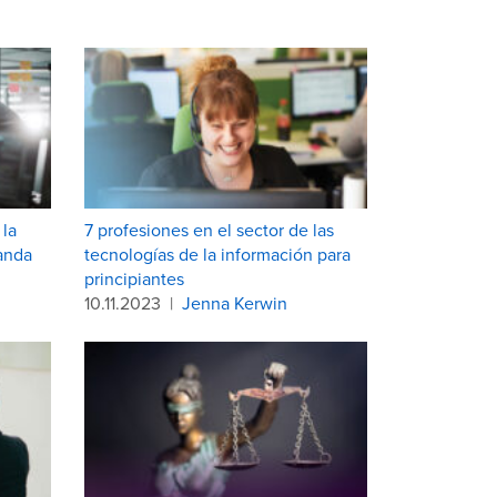
 la
7 profesiones en el sector de las
anda
tecnologías de la información para
principiantes
10.11.2023
|
Jenna Kerwin