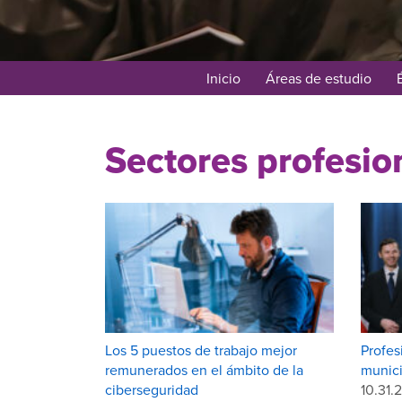
Inicio
Áreas de estudio
Sectores profesio
Los 5 puestos de trabajo mejor
Profes
remunerados en el ámbito de la
munici
ciberseguridad
10.31.