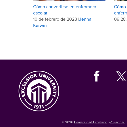
Cómo convertirse en enfermera
Cómo c
escolar
enferm
10 de febrero de 2023 |
Jenna
09.28
Kerwin
© 2026
Universidad Excelsior
•
Privacidad