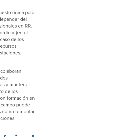
uesto única para
 depender del
esionales en RR.
ordinar (en el
 caso de los
recursos
staciones,
 colaboran
ades
des y mantener
to de los
con formación en
te campo puede
tos como fomentar
aciones