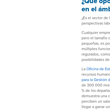
¿Qué opo
en el ám
¿Es el sector de
perspectivas lab
Cualquier empre
pero el tamaño d
pequeñas, es po
múltiples funcio
regulados, como 
posibilidades de
La
Oficina de Es
recursos humano
para la Gestión
de 300 000 miem
% de los departa
demuestra una cr
perciben un sal
llegar a ganar u