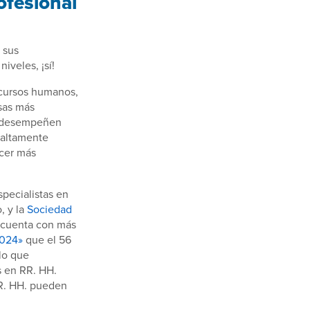
ofesional
 sus
iveles, ¡sí!
ecursos humanos,
esas más
s desempeñen
 altamente
ecer más
specialistas en
, y la
Sociedad
e cuenta con más
2024»
que el 56
lo que
s en RR. HH.
RR. HH. pueden