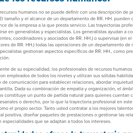
 recursos humanos no se puede definir con una descripción de p
. El tamaño y el alcance de un departamento de RR. HH. pueden
nce de la empresa a la que presta servicio. Las trayectorias prof
rse en generalistas y especialistas. Los generalistas ayudan a co
tentes, coordinadores y asociados de RR. HH.) o supervisar (en el
tores de RR. HH.) todas las operaciones de un departamento de 
ecialistas gestionan aspectos específicos de RR. HH., como pre
ción.
nte de su especialidad, los profesionales de recursos humanos
n empleados de todos los niveles y utilizan sus sólidas habilid
y de comunicación para establecer relaciones, abordar inquietu
plantilla. Dada su combinación de empatía y organización, el ámbi
s constituye un punto de partida natural para quienes cuentan 
esariales o derecho, por lo que la trayectoria profesional en es
como el propio sector. Tanto usted contratar a los mejores talen
ral positiva, diseñar paquetes de prestaciones o gestionar las rel
en especialidades que se adaptan a todos los intereses.