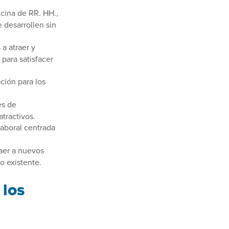
icina de RR. HH.,
 desarrollen sin
 a atraer y
para satisfacer
ción para los
es de
tractivos.
laboral centrada
raer a nuevos
o existente.
 los