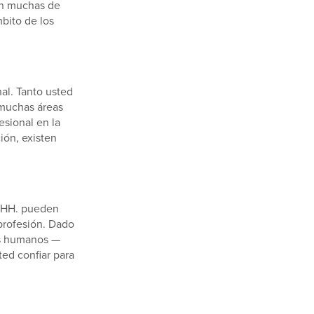
on muchas de
mbito de los
al. Tanto usted
 muchas áreas
esional en la
ión, existen
. HH. pueden
 profesión. Dado
os humanos —
ed confiar para