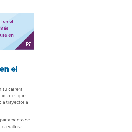
l en el
 más
tura en
en el
 su carrera
s humanos que
ia trayectoria
epartamento de
una valiosa