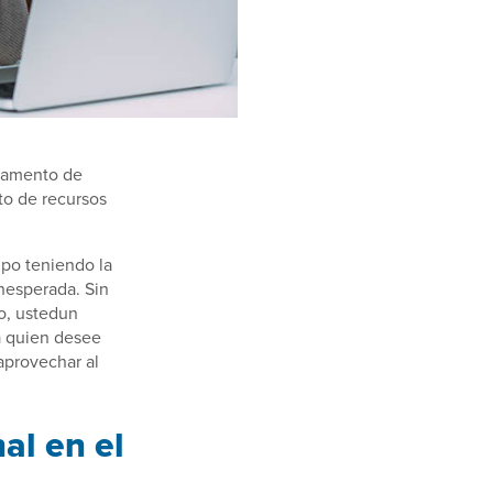
tamento de
to de recursos
mpo teniendo la
inesperada. Sin
do, ustedun
a quien desee
aprovechar al
al en el