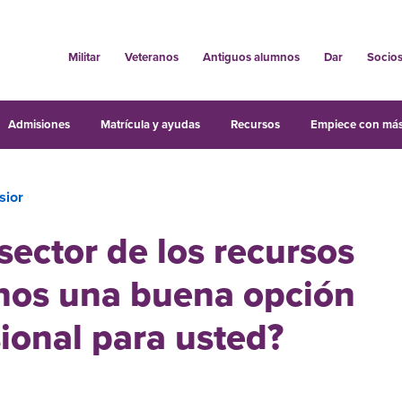
Militar
Veteranos
Antiguos alumnos
Dar
Socio
Admisiones
Matrícula y ayudas
Recursos
Empiece con más
sior
 sector de los recursos
os una buena opción
ional para usted?