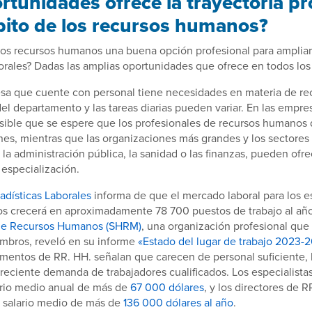
rtunidades ofrece la trayectoria pr
bito de los recursos humanos?
 los recursos humanos una buena opción profesional para ampliar
orales? Dadas las amplias oportunidades que ofrece en todos los n
sa que cuente con personal tiene necesidades en materia de r
el departamento y las tareas diarias pueden variar. En las empr
sible que se espere que los profesionales de recursos humano
nes, mientras que las organizaciones más grandes y los sectores
la administración pública, la sanidad o las finanzas, pueden ofr
 especialización.
tadísticas Laborales
informa de que el mercado laboral para los e
s crecerá en aproximadamente 78 700 puestos de trabajo al año
 de Recursos Humanos (SHRM)
, una organización profesional qu
bros, reveló en su informe
«Estado del lugar de trabajo 2023-
mentos de RR. HH. señalan que carecen de personal suficiente, 
eciente demanda de trabajadores cualificados. Los especialista
ario medio anual de más de
67 000 dólares
, y los directores de 
n salario medio de más de
136 000 dólares al año
.