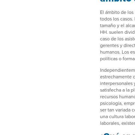
El ámbito de los
todos los casos
tamaño y el alca
HH. suelen dividi
caso de los asis
gerentes y direc
humanos. Los esp
políticas o forma
Independienteme
estrechamente co
interpersonales 
satisfecha a la 
recursos humano
psicología, empr
ser tan variada 
una cultura labo
laborales, exist