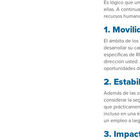
Es lógico que un
ellas. A continu
recursos humano
1. Movili
El ámbito de los
desarrollar su c
específicas de RR
dirección usted 
oportunidades de
2. Estabi
Además de las op
considerar la se
que prácticamen
incluso en una é
un empleo a larg
3. Impac