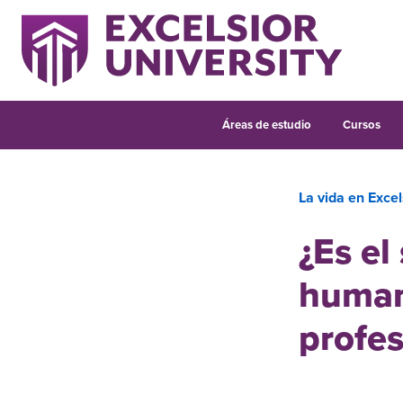
Áreas de estudio
Cursos
La vida en Excel
¿Es el
human
profes