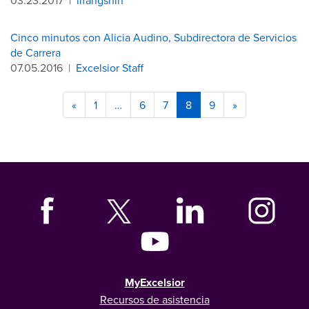
03.23.2017
|
lifangshih
Cinco minutos con Alicia Audino, Subdirectora de Servicios
de Carrera
07.05.2016
|
Excelsior Staff
«
1
…
6
7
8
9
»
MyExcelsior
Recursos de asistencia